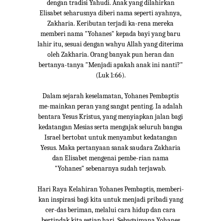
dengan tradisi Yahudi. Anak yang dilahirkan
Elisabet seharusnya diberi nama seperti ayahnya,
Zakharia. Keributan terjadi ka-rena mereka
memberi nama "Yohanes" kepada bayi yang baru
lahir itu, sesuai dengan wahyu Allah yang diterima
oleh Zakharia. Orang banyak pun heran dan
bertanya-tanya "Menjadi apakah anak ini nanti?"
(Luk 1:66).
Dalam sejarah keselamatan, Yohanes Pembaptis
me-mainkan peran yang sangat penting. Ia adalah
bentara Yesus Kristus, yang menyiapkan jalan bagi
kedatangan Mesias serta mengajak seluruh bangsa
Israel bertobat untuk menyambut kedatangan
Yesus. Maka pertanyaan sanak saudara Zakharia
dan Elisabet mengenai pembe-rian nama
"Yohanes" sebenarnya sudah terjawab.
Hari Raya Kelahiran Yohanes Pembaptis, memberi-
kan inspirasi bagi kita untuk menjadi pribadi yang
cer-das beriman, melalui cara hidup dan cara
bertindak kita setiap hari. Sebagaimana Yohanes