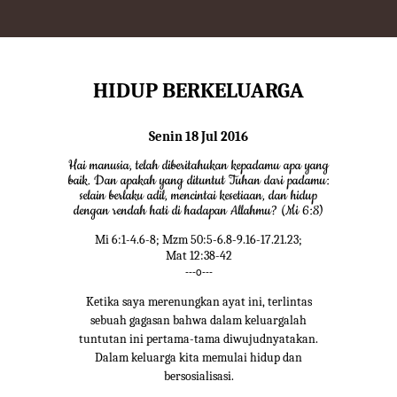
HIDUP BERKELUARGA
Senin 18 Jul 2016
Hai manusia, telah diberitahukan kepadamu apa yang
baik. Dan apakah yang dituntut Tuhan dari padamu:
selain berlaku adil, mencintai kesetiaan, dan hidup
dengan rendah hati di hadapan Allahmu? (Mi 6:8)
Mi 6:1-4.6-8; Mzm 50:5-6.8-9.16-17.21.23;
Mat 12:38-42
---o---
Ketika saya merenungkan ayat ini, terlintas
sebuah gagasan bahwa dalam keluargalah
tuntutan ini pertama-tama diwujudnyatakan.
Dalam keluarga kita memulai hidup dan
bersosialisasi.