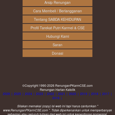
Arsip Renungan
Cara Membeli / Berlangganan
Tentang SABDA KEHIDUPAN
Profil Tarekat Putri Karmel & CSE
Hubungi Kami
Saran
Donasi
©Copyright 1990-2026
RenunganPKarmCSE.com
Renungan Harian Katolik
2026
|
2025
|
2024
|
2023
|
2022
|
2021
|
2020
|
2019
|
2018
|
2017
|
2016
|
Silakan memakai (
copy
) isi web ini tapi harus cantumkan "
www.RenunganPKarmCSE.com ". Tidak diperkenankan untuk memperbanyak
sebagian atau seluruh tulisan dari web ini untuk kepentingan komersial.