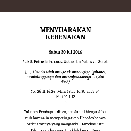
MENYUARAKAN
KEBENARAN
Sabtu 30 Jul 2016
Pfak S. Petrus Krisologus, Uskup dan Pujangga Gereja
[...] Herodes telah menyuruh menangkap Yohanes,
membelenggunya dan memenjarakannya ... (Mat
14:3)
Yer 26:11-16.24; Mzm 69:15-16.30-31.33-34;
Mat 14:1-12
---o---
Yohanes Pembaptis dipenjara dan akhirnya dibu-
nuh karena ia memperingatkan Herodes bahwa
perbuatannya yang mengambil Herodias, istri
Filipus saudaranya, tidaklah benar. Demi