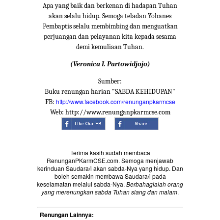
Apa yang baik dan berkenan di hadapan Tuhan
akan selalu hidup. Semoga teladan Yohanes
Pembaptis selalu membimbing dan menguatkan
perjuangan dan pelayanan kita kepada sesama
demi kemuliaan Tuhan.
(Veronica I. Partowidjojo)
Sumber:
Buku renungan harian "SABDA KEHIDUPAN"
http://www.facebook.com/renunganpkarmcse
FB:
Web: http://www.renunganpkarmcse.com
Terima kasih sudah membaca
RenunganPKarmCSE.com. Semoga menjawab
kerinduan Saudara/i akan sabda-Nya yang hidup. Dan
boleh semakin membawa Saudara/i pada
keselamatan melalui sabda-Nya.
Berbahagialah orang
yang merenungkan sabda Tuhan siang dan malam
.
Renungan Lainnya: