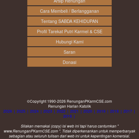
Arsip Renungan
Cara Membeli / Berlangganan
Tentang SABDA KEHIDUPAN
Profil Tarekat Putri Karmel & CSE
Hubungi Kami
Saran
Donasi
©Copyright 1990-2026
RenunganPKarmCSE.com
Renungan Harian Katolik
2026
|
2025
|
2024
|
2023
|
2022
|
2021
|
2020
|
2019
|
2018
|
2017
|
2016
|
Silakan memakai (
copy
) isi web ini tapi harus cantumkan "
www.RenunganPKarmCSE.com ". Tidak diperkenankan untuk memperbanyak
sebagian atau seluruh tulisan dari web ini untuk kepentingan komersial.