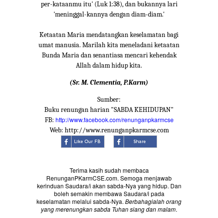
per-kataanmu itu' (Luk 1:38), dan bukannya lari
'meninggal-kannya dengan diam-diam.'
Ketaatan Maria mendatangkan keselamatan bagi
umat manusia. Marilah kita meneladani ketaatan
Bunda Maria dan senantiasa mencari kehendak
Allah dalam hidup kita.
(Sr. M. Clementia, P.Karm)
Sumber:
Buku renungan harian "SABDA KEHIDUPAN"
http://www.facebook.com/renunganpkarmcse
FB:
Web: http://www.renunganpkarmcse.com
Terima kasih sudah membaca
RenunganPKarmCSE.com. Semoga menjawab
kerinduan Saudara/i akan sabda-Nya yang hidup. Dan
boleh semakin membawa Saudara/i pada
keselamatan melalui sabda-Nya.
Berbahagialah orang
yang merenungkan sabda Tuhan siang dan malam
.