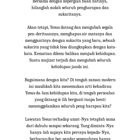
Bersama dengan kepergian buah hatinya,
hilanglah sudah seluruh pengharapan dan
sukacitanya.
Akan tetapi, Yesus datang dan mengubah segala
pen-deritaannya, menghapus air matanya dan
menggantinya dengan sukacita yang baru, sebuah
sukacita yang tidak bisa diungkapkan dengan kata-
kata. Kematian dikem-balikan menjadi kehidupan.
Suatu mujizat terjadi dan mengubah seluruh
kehidupan janda ini.
Bagaimana dengan kita? Di tengah zaman modern
ini masihkah kita menemukan arti kehadiran
Yesus da-lam kehidupan kita, di tengah persoalan
yang datang si-lih berganti tanpa henti
menenggelamkan seluruh peng-harapan kita?
Lawatan Yesus terhadap umat-Nya tetaplah sama
dari dahulu sampai sekarang. Yang diminta-Nya
hanya-lah supaya kita percaya kepada-Nya,
berharap dan ber-sandar sepenuhnya hanya