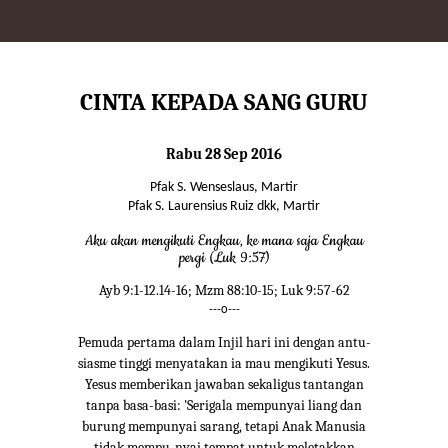
CINTA KEPADA SANG GURU
Rabu 28 Sep 2016
Pfak S. Wenseslaus, Martir
Pfak S. Laurensius Ruiz dkk, Martir
Aku akan mengikuti Engkau, ke mana saja Engkau
pergi (Luk 9:57)
Ayb 9:1-12.14-16; Mzm 88:10-15; Luk 9:57-62
---o---
Pemuda pertama dalam Injil hari ini dengan antu-
siasme tinggi menyatakan ia mau mengikuti Yesus.
Yesus memberikan jawaban sekaligus tantangan
tanpa basa-basi: 'Serigala mempunyai liang dan
burung mempunyai sarang, tetapi Anak Manusia
tidak mempu-nyai tempat untuk meletakkan