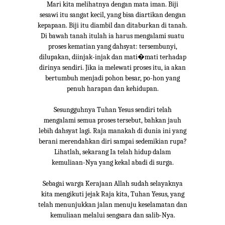
Mari kita melihatnya dengan mata iman. Biji
sesawi itu sangat kecil, yang bisa diartikan dengan
kepapaan. Biji itu diambil dan ditaburkan di tanah.
Di bawah tanah itulah ia harus mengalami suatu
proses kematian yang dahsyat: tersembunyi,
dilupakan, diinjak-injak dan mati�mati terhadap
dirinya sendiri. Jika ia melewati proses itu, ia akan
bertumbuh menjadi pohon besar, po-hon yang
penuh harapan dan kehidupan.
Sesungguhnya Tuhan Yesus sendiri telah
mengalami semua proses tersebut, bahkan jauh
lebih dahsyat lagi. Raja manakah di dunia ini yang
berani merendahkan diri sampai sedemikian rupa?
Lihatlah, sekarang Ia telah hidup dalam
kemuliaan-Nya yang kekal abadi di surga.
Sebagai warga Kerajaan Allah sudah selayaknya
kita mengikuti jejak Raja kita, Tuhan Yesus, yang
telah menunjukkan jalan menuju keselamatan dan
kemuliaan melalui sengsara dan salib-Nya.