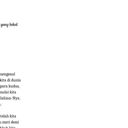
 yang kekal
 mengenal
ita di dunia
 para kudus,
mulai kita
ilahian-Nya.
.
telah kita
u mati demi