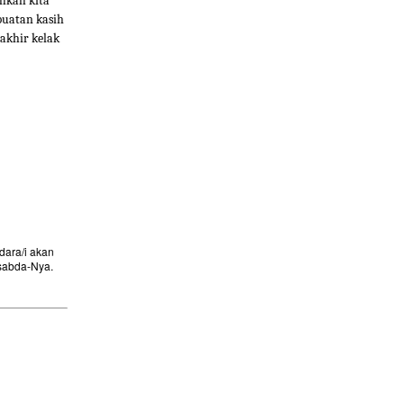
ahkah kita
buatan kasih
akhir kelak
ara/i akan
sabda-Nya.