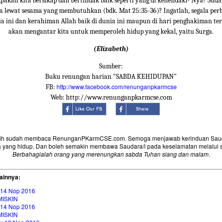
akah kita bersikap dan bertindak baik seperti yang di kehendaki- Nya? Sud
a lewat sesama yang membutuhkan (bdk. Mat 25:35-36)? Ingatlah, segala per
nia ini dan kerahiman Allah baik di dunia ini maupun di hari penghakiman ter
akan mengantar kita untuk memperoleh hidup yang kekal, yaitu Surga.
(Elizabeth)
Sumber:
Buku renungan harian "SABDA KEHIDUPAN"
http://www.facebook.com/renunganpkarmcse
FB:
Web: http://www.renunganpkarmcse.com
sih sudah membaca RenunganPKarmCSE.com. Semoga menjawab kerinduan Saud
 yang hidup. Dan boleh semakin membawa Saudara/i pada keselamatan melalui 
Berbahagialah orang yang merenungkan sabda Tuhan siang dan malam
.
ainnya:
 14 Nop 2016
MISKIN
 14 Nop 2016
MISKIN