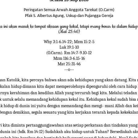
Peringatan Semua Arwah Anggota Tarekat (O.Carm)
Pfak S. Albertus Agung, Uskup dan Pujangga Gereja
 ini akan masuk ke tempat siksaan yang kekal, tetapi orang benar ke dalam hidup
(Mat 25:46)
Why 3:1-6.14-22; Mzm 15:2-5
Luk 19:1-10
(O.Carm). Rm 14:7-9.10-12
Mzm 116:3-6.15-16
Mat 25:31-46
---o---
an Katolik, kita percaya bahwa akan ada kehidupan yang akan datang. Kita
kalan hidup dimana kita dapat memperolehnya dipengaruhi oleh cara hidup k
arnya kerahiman dan keadilan Allah yang tercurah bagi kita. Melalui teladan
ak untuk selalu memandang kehidupan kekal itu. Kehidupan kekal sudah bisa 
ak hidup di dunia ini yaitu dengan memandang dan mengi- mani Allah dan ke
Dengan demikian, segala sesuatu yang kita kerjakan terarah kepada kekekalan
ri kita diminta pertanggungjawaban atas setiap perkataan dan tindakan yang 
 dunia ini (bdk. Rm 14:12) Sudahkah aku hidup untuk Tuhan? Bersediakah ak