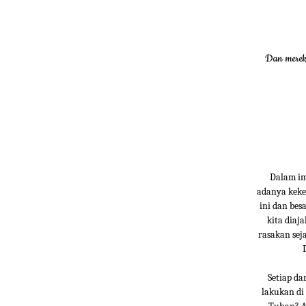
Dan mereka
Dalam im
adanya keke
ini dan bes
kita diaj
rasakan sej
Setiap da
lakukan di