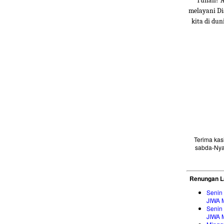
Tuhan? Ap
melayani Di
kita di du
Terima ka
sabda-Nya
Renungan L
Senin
JIWA 
Senin
JIWA 