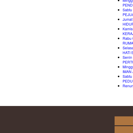
Mingg
PEND
Sabtu
PEJU
Jumat
HIDU
Kamis
KERAJ
Rabu 
RUMA
Selas
HATI
Senin
PERT
Mingg
IMAN
Sabtu
PEDU
Renung