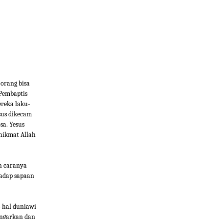
orang bisa
 Pembaptis
ereka laku-
sus dikecam
sa. Yesus
hikmat Allah
n caranya
hadap sapaan
-hal duniawi
engarkan dan