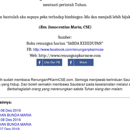
mentaati perintah Tuhan.
n bantulah aku supaya peka terhadap bimbingan-Mu dan menjadi lebih bijak
(Rm. Innocentius Maria, CSE)
Sumber:
Buku renungan harian "SABDA KEHIDUPAN"
http://www.facebook.com/renunganpkarmcse
FB:
Web: http://www.renunganpkarmcse.com
sih sudah membaca RenunganPKarmCSE.com. Semoga menjawab kerinduan Saud
 yang hidup. Dan boleh semakin membawa Saudara/i pada keselamatan melalui 
Berbahagialah orang yang merenungkan sabda Tuhan siang dan malam
.
ainnya:
 08 Des 2016
DAN BUNDA MARIA
 08 Des 2016
DAN BUNDA MARIA
07 Des 2016