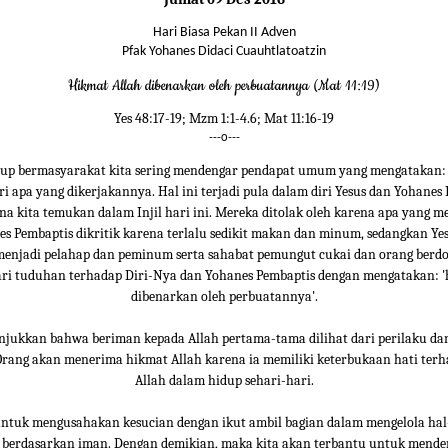
Hari Biasa Pekan II Adven
Pfak Yohanes Didaci Cuauhtlatoatzin
Hikmat Allah dibenarkan oleh perbuatannya (Mat 11:19)
Yes 48:17-19; Mzm 1:1-4.6; Mat 11:16-19
---o---
up bermasyarakat kita sering mendengar pendapat umum yang mengatakan: 
ari apa yang dikerjakannya. Hal ini terjadi pula dalam diri Yesus dan Yohanes
a kita temukan dalam Injil hari ini. Mereka ditolak oleh karena apa yang m
es Pembaptis dikritik karena terlalu sedikit makan dan minum, sedangkan Ye
enjadi pelahap dan peminum serta sahabat pemungut cukai dan orang berdo
i tuduhan terhadap Diri-Nya dan Yohanes Pembaptis dengan mengatakan: '
dibenarkan oleh perbuatannya'.
njukkan bahwa beriman kepada Allah pertama-tama dilihat dari perilaku da
Orang akan menerima hikmat Allah karena ia memiliki keterbukaan hati ter
Allah dalam hidup sehari-hari.
 untuk mengusahakan kesucian dengan ikut ambil bagian dalam mengelola hal
 berdasarkan iman. Dengan demikian, maka kita akan terbantu untuk mend