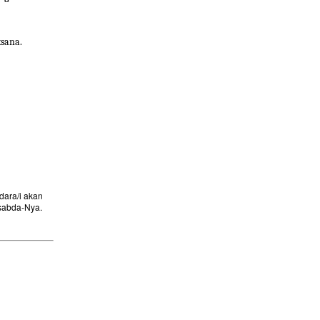
sana.
ara/i akan
sabda-Nya.