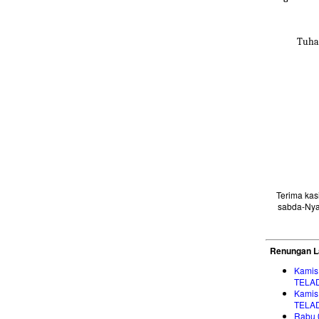
Tuha
Terima ka
sabda-Nya
Renungan L
Kamis
TELA
Kamis
TELA
Rabu 