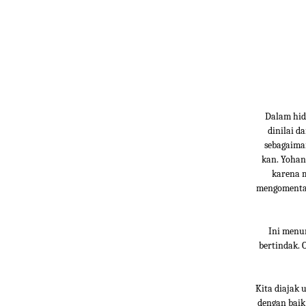
Dalam hid
dinilai d
sebagaiman
kan. Yohan
karena m
mengomentar
Ini menu
bertindak. 
Kita diajak
dengan baik