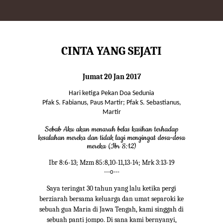
CINTA YANG SEJATI
Jumat 20 Jan 2017
Hari ketiga Pekan Doa Sedunia
Pfak S. Fabianus, Paus Martir; Pfak S. Sebastianus,
Martir
Sebab Aku akan menaruh belas kasihan terhadap
kesalahan mereka dan tidak lagi mengingat dosa-dosa
mereka (Ibr 8:12)
Ibr 8:6-13; Mzm 85:8,10-11,13-14; Mrk 3:13-19
---o---
Saya teringat 30 tahun yang lalu ketika pergi
berziarah bersama keluarga dan umat separoki ke
sebuah gua Maria di Jawa Tengah, kami singgah di
sebuah panti jompo. Di sana kami bernyanyi,