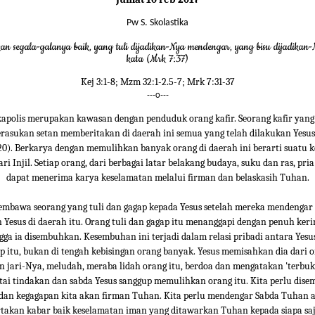
Pw S. Skolastika
an segala-galanya baik, yang tuli dijadikan-Nya mendengar, yang bisu dijadikan-
kata (Mrk 7:37)
Kej 3:1-8; Mzm 32:1-2.5-7; Mrk 7:31-37
---o---
apolis merupakan kawasan dengan penduduk orang kafir. Seorang kafir yang
erasukan setan memberitakan di daerah ini semua yang telah dilakukan Yesus
20). Berkarya dengan memulihkan banyak orang di daerah ini berarti suatu 
ari Injil. Setiap orang, dari berbagai latar belakang budaya, suku dan ras, pri
dapat menerima karya keselamatan melalui firman dan belaskasih Tuhan.
mbawa seorang yang tuli dan gagap kepada Yesus setelah mereka mendengar
n Yesus di daerah itu. Orang tuli dan gagap itu menanggapi dengan penuh ker
gga ia disembuhkan. Kesembuhan ini terjadi dalam relasi pribadi antara Yesu
ap itu, bukan di tengah kebisingan orang banyak. Yesus memisahkan dia dari 
jari-Nya, meludah, meraba lidah orang itu, berdoa dan mengatakan 'terbuka
rtai tindakan dan sabda Yesus sanggup memulihkan orang itu. Kita perlu dis
 dan kegagapan kita akan firman Tuhan. Kita perlu mendengar Sabda Tuhan a
akan kabar baik keselamatan iman yang ditawarkan Tuhan kepada siapa sa