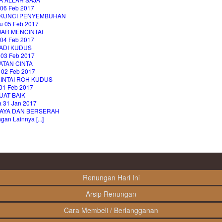
 06 Feb 2017
 KUNCI PENYEMBUHAN
u 05 Feb 2017
JAR MENCINTAI
 04 Feb 2017
ADI KUDUS
 03 Feb 2017
ATAN CINTA
 02 Feb 2017
INTAI ROH KUDUS
01 Feb 2017
UAT BAIK
a 31 Jan 2017
AYA DAN BERSERAH
an Lainnya [...]
Renungan Hari Ini
Arsip Renungan
Cara Membeli / Berlangganan