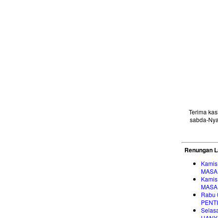
Terima ka
sabda-Nya
Renungan L
Kamis
MASA
Kamis
MASA
Rabu 
PENT
Selas
HANY