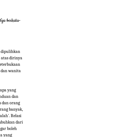
Nya berkata-
 dipulihkan
 atas dirinya
keterbukaan
a dan wanita
 apa yang
induan dan
s dan orang
orang banyak,
lah'. Relasi
embuhkan dari
gar boleh
ja yang