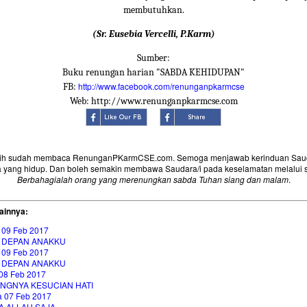
membutuhkan.
(Sr. Eusebia Vercelli, P.Karm)
Sumber:
Buku renungan harian "SABDA KEHIDUPAN"
http://www.facebook.com/renunganpkarmcse
FB:
Web: http://www.renunganpkarmcse.com
sih sudah membaca RenunganPKarmCSE.com. Semoga menjawab kerinduan Saud
 yang hidup. Dan boleh semakin membawa Saudara/i pada keselamatan melalui 
Berbahagialah orang yang merenungkan sabda Tuhan siang dan malam
.
ainnya:
 09 Feb 2017
 DEPAN ANAKKU
 09 Feb 2017
 DEPAN ANAKKU
08 Feb 2017
INGNYA KESUCIAN HATI
a 07 Feb 2017
A ALLAH SAJA