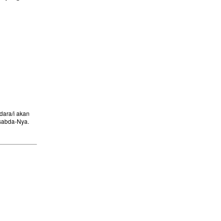
ara/i akan
sabda-Nya.