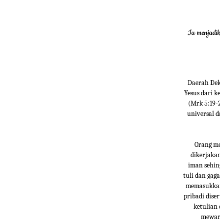
Ia menjadik
Daerah Dek
Yesus dari k
(Mrk 5:19-
universal d
Orang me
dikerjaka
iman sehin
tuli dan gag
memasukkan 
pribadi dise
ketulian
mewart