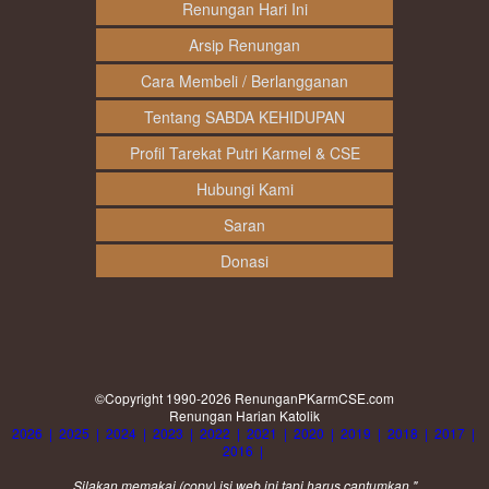
Renungan Hari Ini
Arsip Renungan
Cara Membeli / Berlangganan
Tentang SABDA KEHIDUPAN
Profil Tarekat Putri Karmel & CSE
Hubungi Kami
Saran
Donasi
©Copyright 1990-2026
RenunganPKarmCSE.com
Renungan Harian Katolik
2026
|
2025
|
2024
|
2023
|
2022
|
2021
|
2020
|
2019
|
2018
|
2017
|
2016
|
Silakan memakai (
copy
) isi web ini tapi harus cantumkan "