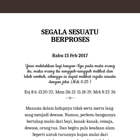
SEGALA SESUATU
BERPROSES
Rabu 15 Feb 2017
Yesus meletakkan lagi tangan-Nya pada mata orang
itu, maka orang itu sungguh-sungguh melihat dan
telah sembuh, sehingga ia dapat melihat segala sesuatu
dengan jelas (Mrk 8:25 )
Kej 8:6-13.20-22; Mzm 116:12-15.18-19; Mrk 8:22-26
---o---
Manusia dalam hidupnya tidak serta merta lang-
sung menjadi dewasa. Namun, perkem-bangannya
bertahap mulai dari bayi, kanak-kanak, remaja,
dewasa, orang tua. Dan begitu pula keadaan alam.
Seperti untuk turunnya hujan mulai dari