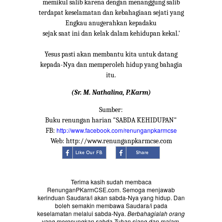
memikul salib karena dengan menanggung salib
terdapat keselamatan dan kebahagiaan sejati yang
Engkau anugerahkan kepadaku
sejak saat ini dan kelak dalam kehidupan kekal.'
Yesus pasti akan membantu kita untuk datang
kepada-Nya dan memperoleh hidup yang bahagia
itu.
(Sr. M. Nathalina, P.Karm)
Sumber:
Buku renungan harian "SABDA KEHIDUPAN"
http://www.facebook.com/renunganpkarmcse
FB:
Web: http://www.renunganpkarmcse.com
Terima kasih sudah membaca
RenunganPKarmCSE.com. Semoga menjawab
kerinduan Saudara/i akan sabda-Nya yang hidup. Dan
boleh semakin membawa Saudara/i pada
keselamatan melalui sabda-Nya.
Berbahagialah orang
yang merenungkan sabda Tuhan siang dan malam
.