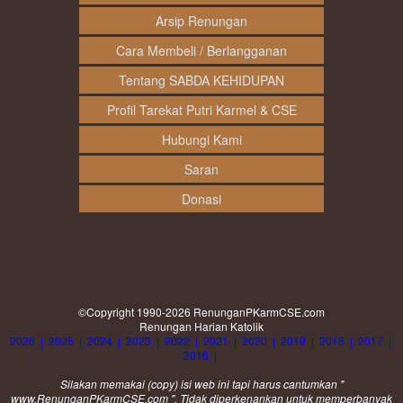
Arsip Renungan
Cara Membeli / Berlangganan
Tentang SABDA KEHIDUPAN
Profil Tarekat Putri Karmel & CSE
Hubungi Kami
Saran
Donasi
©Copyright 1990-2026
RenunganPKarmCSE.com
Renungan Harian Katolik
2026
|
2025
|
2024
|
2023
|
2022
|
2021
|
2020
|
2019
|
2018
|
2017
|
2016
|
Silakan memakai (
copy
) isi web ini tapi harus cantumkan "
www.RenunganPKarmCSE.com ". Tidak diperkenankan untuk memperbanyak