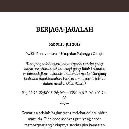
BERJAGA-JAGALAH
Sabtu 15 Jul 2017
Pw St. Bonaventura, Uskup dan Pujangga Gereja
Dan janganlah kamu takut kepada mereka yang
dapat membunuh tubuh, tetapi yang tidak berkuasa
membunuh jiwa; takutlah terutama kepada Dia yang
berkuasa membinasakan baik jiwa maupun tubuh di
dalam neraka (Mat 10:28)
Kej 49:29-32;50:15-26; Mzm 105:1-4,6-7; Mat 10:24-
33
---o---
Kematian adalah bagian yang melekat dalam hidup
manusia. Tidak ada seorang pun yang dapat
memperpanjang hidupnya sendiri jika kematian