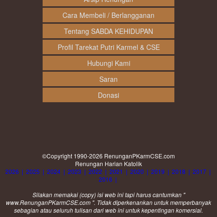
Cara Membeli / Berlangganan
Tentang SABDA KEHIDUPAN
Profil Tarekat Putri Karmel & CSE
Hubungi Kami
Saran
Donasi
©Copyright 1990-2026
RenunganPKarmCSE.com
Renungan Harian Katolik
2026
|
2025
|
2024
|
2023
|
2022
|
2021
|
2020
|
2019
|
2018
|
2017
|
2016
|
Silakan memakai (
copy
) isi web ini tapi harus cantumkan "
www.RenunganPKarmCSE.com ". Tidak diperkenankan untuk memperbanyak
sebagian atau seluruh tulisan dari web ini untuk kepentingan komersial.