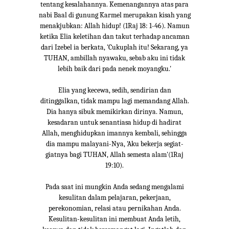
tentang kesalahannya. Kemenangannya atas para
nabi Baal di gunung Karmel merupakan kisah yang
menakjubkan: Allah hidup! (1Raj 18: 1-46). Namun
ketika Elia keletihan dan takut terhadap ancaman
dari Izebel ia berkata, 'Cukuplah itu! Sekarang, ya
TUHAN, ambillah nyawaku, sebab aku ini tidak
lebih baik dari pada nenek moyangku.'
Elia yang kecewa, sedih, sendirian dan
ditinggalkan, tidak mampu lagi memandang Allah.
Dia hanya sibuk memikirkan dirinya. Namun,
kesadaran untuk senantiasa hidup di hadirat
Allah, menghidupkan imannya kembali, sehingga
dia mampu malayani-Nya, 'Aku bekerja segiat-
giatnya bagi TUHAN, Allah semesta alam'(1Raj
19:10).
Pada saat ini mungkin Anda sedang mengalami
kesulitan dalam pelajaran, pekerjaan,
perekonomian, relasi atau pernikahan Anda.
Kesulitan-kesulitan ini membuat Anda letih,