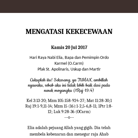
MENGATASI KEKECEWAAN
Kamis 20 Jul 2017
Hari Raya Nabi Elia, Bapa dan Pemimpin Ordo
Karmel (O.Carm)
Pfak St. Apolinaris, Uskup dan Martir
Cukuplah itu! Sekarang, ya TUHAN, ambillah
nyawaku, sebab aku ini tidak lebih baik dari pada
nenek moyangku (1Raj 19:4)
Kel 3:13-20; Mzm 105:158-924-27; Mat 11:28-30;1
Raj 19:1-9,11-14; Mzm 15 (16):1-2,5-6,8-11; 1Ptr 1:8-
12; Luk 9:28-36 (OCarm)
---o---
Elia adalah pejuang Allah yang gigih. Dia telah
membela kebenaran dan menegur raja Ahab