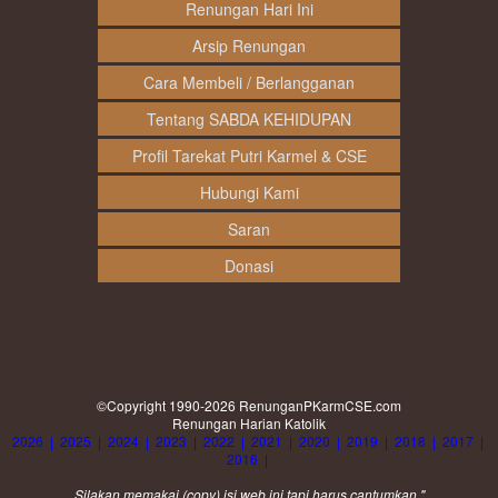
Renungan Hari Ini
Arsip Renungan
Cara Membeli / Berlangganan
Tentang SABDA KEHIDUPAN
Profil Tarekat Putri Karmel & CSE
Hubungi Kami
Saran
Donasi
©Copyright 1990-2026
RenunganPKarmCSE.com
Renungan Harian Katolik
2026
|
2025
|
2024
|
2023
|
2022
|
2021
|
2020
|
2019
|
2018
|
2017
|
2016
|
Silakan memakai (
copy
) isi web ini tapi harus cantumkan "