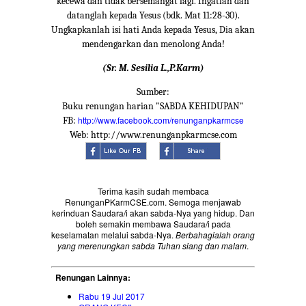
kecewa dan tidak bersemangat lagi. Ingatlah dan
datanglah kepada Yesus (bdk. Mat 11:28-30).
Ungkapkanlah isi hati Anda kepada Yesus, Dia akan
mendengarkan dan menolong Anda!
(Sr. M. Sesilia L.,P.Karm)
Sumber:
Buku renungan harian "SABDA KEHIDUPAN"
http://www.facebook.com/renunganpkarmcse
FB:
Web: http://www.renunganpkarmcse.com
Terima kasih sudah membaca
RenunganPKarmCSE.com. Semoga menjawab
kerinduan Saudara/i akan sabda-Nya yang hidup. Dan
boleh semakin membawa Saudara/i pada
keselamatan melalui sabda-Nya.
Berbahagialah orang
yang merenungkan sabda Tuhan siang dan malam
.
Renungan Lainnya:
Rabu 19 Jul 2017