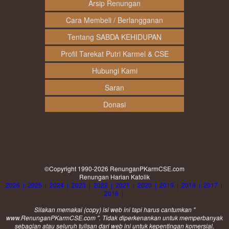
Arsip Renungan
Cara Membeli / Berlangganan
Tentang SABDA KEHIDUPAN
Profil Tarekat Putri Karmel & CSE
Hubungi Kami
Saran
Donasi
©Copyright 1990-2026
RenunganPKarmCSE.com
Renungan Harian Katolik
2026
|
2025
|
2024
|
2023
|
2022
|
2021
|
2020
|
2019
|
2018
|
2017
|
2016
|
Silakan memakai (
copy
) isi web ini tapi harus cantumkan "
www.RenunganPKarmCSE.com ". Tidak diperkenankan untuk memperbanyak
sebagian atau seluruh tulisan dari web ini untuk kepentingan komersial.