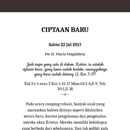
CIPTAAN BARU
Sabtu 22 Jul 2017
Pw St. Maria Magdalena
Jadi siapa yang ada di dalam Kristus, ia adalah
ciptaan baru: yang lama sudah berlalu, sesungguhnya
yang baru sudah datang (2 Kor 5:17)
Kid 3:1-4 atau 2 Kor 5:14-17 Mzm 63:2-6,8-9; Yoh
20:1,11-18
---o---
Pada acara camping rohani, banyak anak yang
merasakan bahwa dirinya seperti dilahirkan
secara baru, karena pengalaman dan pengenalan
mereka akan Kristus. Mereka memiliki kehidupan
yang berbeda dari sebelumnya. Dan tak sedikit pula