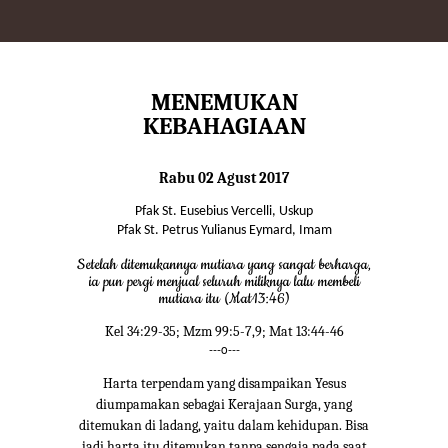
MENEMUKAN
KEBAHAGIAAN
Rabu 02 Agust 2017
Pfak St. Eusebius Vercelli, Uskup
Pfak St. Petrus Yulianus Eymard, Imam
Setelah ditemukannya mutiara yang sangat berharga,
ia pun pergi menjual seluruh miliknya lalu membeli
mutiara itu (Mat13:46)
Kel 34:29-35; Mzm 99:5-7,9; Mat 13:44-46
---o---
Harta terpendam yang disampaikan Yesus
diumpamakan sebagai Kerajaan Surga, yang
ditemukan di ladang, yaitu dalam kehidupan. Bisa
jadi harta itu ditemukan tanpa sengaja pada saat