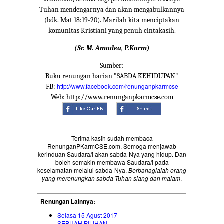
Tuhan mendengarnya dan akan mengabulkannya
(bdk. Mat 18:19-20). Marilah kita menciptakan
komunitas Kristiani yang penuh cintakasih.
(Sr. M. Amadea, P.Karm)
Sumber:
Buku renungan harian "SABDA KEHIDUPAN"
http://www.facebook.com/renunganpkarmcse
FB:
Web: http://www.renunganpkarmcse.com
Terima kasih sudah membaca
RenunganPKarmCSE.com. Semoga menjawab
kerinduan Saudara/i akan sabda-Nya yang hidup. Dan
boleh semakin membawa Saudara/i pada
keselamatan melalui sabda-Nya.
Berbahagialah orang
yang merenungkan sabda Tuhan siang dan malam
.
Renungan Lainnya:
Selasa 15 Agust 2017
SEBUAH PILIHAN