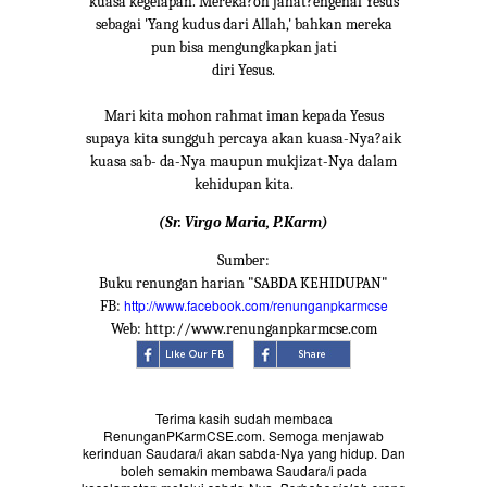
kuasa kegelapan. Mereka?oh jahat?engenal Yesus
sebagai 'Yang kudus dari Allah,' bahkan mereka
pun bisa mengungkapkan jati
diri Yesus.
Mari kita mohon rahmat iman kepada Yesus
supaya kita sungguh percaya akan kuasa-Nya?aik
kuasa sab- da-Nya maupun mukjizat-Nya dalam
kehidupan kita.
(Sr. Virgo Maria, P.Karm)
Sumber:
Buku renungan harian "SABDA KEHIDUPAN"
http://www.facebook.com/renunganpkarmcse
FB:
Web: http://www.renunganpkarmcse.com
Terima kasih sudah membaca
RenunganPKarmCSE.com. Semoga menjawab
kerinduan Saudara/i akan sabda-Nya yang hidup. Dan
boleh semakin membawa Saudara/i pada