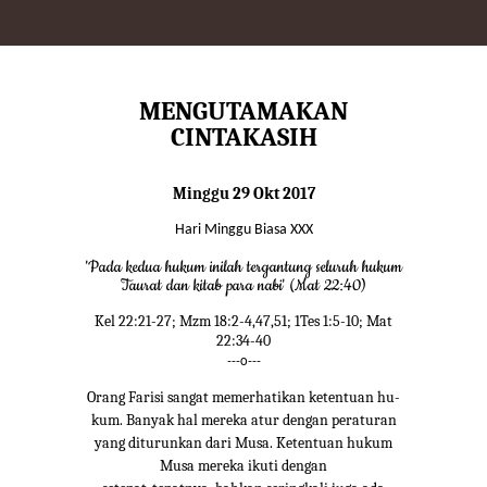
MENGUTAMAKAN
CINTAKASIH
Minggu 29 Okt 2017
Hari Minggu Biasa XXX
'Pada kedua hukum inilah tergantung seluruh hukum
Taurat dan kitab para nabi' (Mat 22:40)
Kel 22:21-27; Mzm 18:2-4,47,51; 1Tes 1:5-10; Mat
22:34-40
---o---
Orang Farisi sangat memerhatikan ketentuan hu-
kum. Banyak hal mereka atur dengan peraturan
yang diturunkan dari Musa. Ketentuan hukum
Musa mereka ikuti dengan