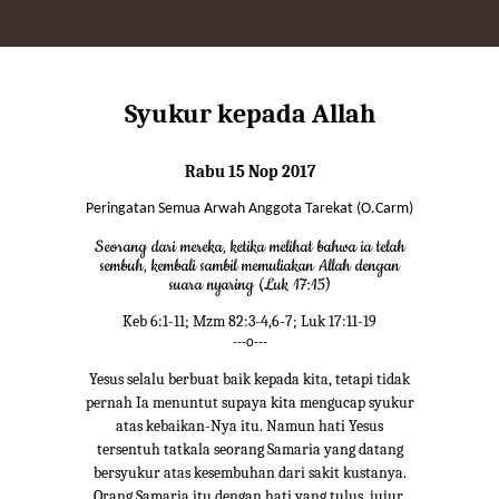
Syukur kepada Allah
Rabu 15 Nop 2017
Peringatan Semua Arwah Anggota Tarekat (O.Carm)
Seorang dari mereka, ketika melihat bahwa ia telah
sembuh, kembali sambil memuliakan Allah dengan
suara nyaring (Luk 17:15)
Keb 6:1-11; Mzm 82:3-4,6-7; Luk 17:11-19
---o---
Yesus selalu berbuat baik kepada kita, tetapi tidak
pernah Ia menuntut supaya kita mengucap syukur
atas kebaikan-Nya itu. Namun hati Yesus
tersentuh tatkala seorang Samaria yang datang
bersyukur atas kesembuhan dari sakit kustanya.
Orang Samaria itu dengan hati yang tulus, jujur,