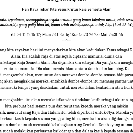
Hari Raya Tuhan Kita Yesus Kristus Raja Semesta Alam
kata kepadamu, sesungguhnya segala sesuatu yang kamu lakukan untuk salah seor
saudaraKu yang palig hina ini, kamu telah melakukannya untuk Aku (Mat 25:40
Yeh 34:11-12.15-17; Mzm 23:1-3.5-6; 1Kor 15:20-26.28; Mat 25:31-46
---o---
ang kita rayakan hari ini menyadarkan kita akan kedudukan Yesus sebagai R
Alam. Dia adalah raja di atas segala ciptaan: manusia, dunia dan
m. Sebagai Raja Semesta Alam, Dia digambarkan sebagai Dia yang akan mengh
terutama manusia. Dia akan memisahkan antara domba dan kambing. Dia
i, menggembalakan, menuntun dan merawat domba-domba semasa hidupnya.
ng akan menghakimi mereka, entahkah domba-domba itu memang pantas un
memasuki tempat yang disediakan untuk mereka dalam keabadian atau tidak
n menghakimi itu akan memakai sikap dan tindakan kasih sebagai ukuran. A
kita perbuat bagi sesama pun dan terutama kepada mereka yang miskin
isih, menurut sang Raja dan Hakim itu, telah diperbuat untuk-Nya. Mereka y
berbuat kasih kepada sesama yang paling hina, mereka itu akan digabungkan
nan domba untuk memasuki kebahagiaan sang Gembala Domba yang utama 
ta sudah melakukan perbuatan baik dengan dan dalam kasih kepada sesama d