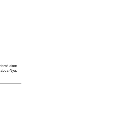
ara/i akan
sabda-Nya.