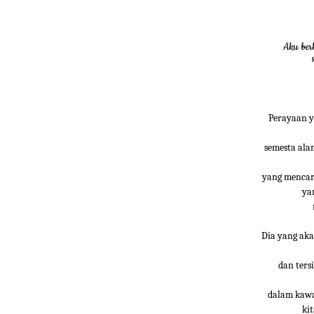
Aku ber
Perayaan y
semesta ala
yang mencar
ya
Dia yang aka
dan ters
dalam kawa
ki