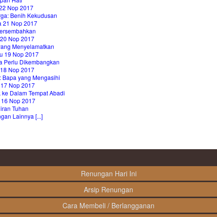
22 Nop 2017
rga: Benih Kekudusan
a 21 Nop 2017
ersembahkan
 20 Nop 2017
yang Menyelamatkan
u 19 Nop 2017
ta Perlu Dikembangkan
 18 Nop 2017
: Bapa yang Mengasihi
 17 Nop 2017
 ke Dalam Tempat Abadi
 16 Nop 2017
iran Tuhan
an Lainnya [...]
Renungan Hari Ini
Arsip Renungan
Cara Membeli / Berlangganan