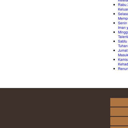
Rabu 
Kelua
Selas
Memp
Senin
Iman 
Mingg
Talen
Sabtu
Tuhan
Jumat
Masuk
Kamis
Kehad
Renung