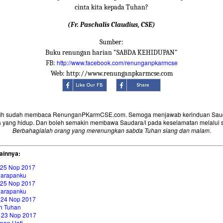
cinta kita kepada Tuhan?
(Fr. Paschalis Claudius, CSE)
Sumber:
Buku renungan harian "SABDA KEHIDUPAN"
http://www.facebook.com/renunganpkarmcse
FB:
Web: http://www.renunganpkarmcse.com
sih sudah membaca RenunganPKarmCSE.com. Semoga menjawab kerinduan Saud
 yang hidup. Dan boleh semakin membawa Saudara/i pada keselamatan melalui 
Berbahagialah orang yang merenungkan sabda Tuhan siang dan malam
.
ainnya:
 25 Nop 2017
arapanku
 25 Nop 2017
arapanku
 24 Nop 2017
 Tuhan
 23 Nop 2017
pan Hati