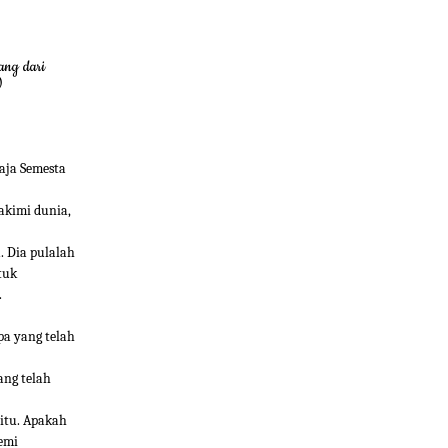
ang dari
)
aja Semesta
akimi dunia,
 Dia pulalah
tuk
.
pa yang telah
ang telah
itu. Apakah
emi