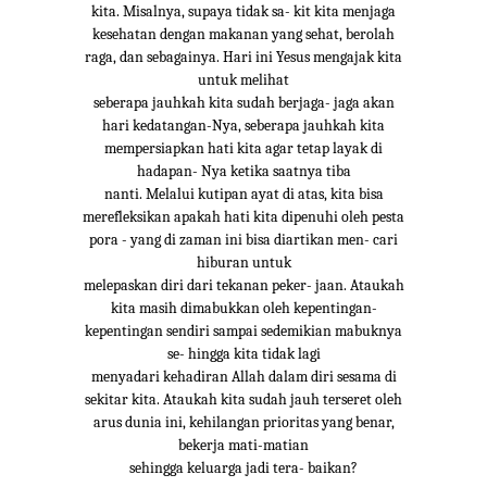
kita. Misalnya, supaya tidak sa- kit kita menjaga
kesehatan dengan makanan yang sehat, berolah
raga, dan sebagainya. Hari ini Yesus mengajak kita
untuk melihat
seberapa jauhkah kita sudah berjaga- jaga akan
hari kedatangan-Nya, seberapa jauhkah kita
mempersiapkan hati kita agar tetap layak di
hadapan- Nya ketika saatnya tiba
nanti. Melalui kutipan ayat di atas, kita bisa
merefleksikan apakah hati kita dipenuhi oleh pesta
pora - yang di zaman ini bisa diartikan men- cari
hiburan untuk
melepaskan diri dari tekanan peker- jaan. Ataukah
kita masih dimabukkan oleh kepentingan-
kepentingan sendiri sampai sedemikian mabuknya
se- hingga kita tidak lagi
menyadari kehadiran Allah dalam diri sesama di
sekitar kita. Ataukah kita sudah jauh terseret oleh
arus dunia ini, kehilangan prioritas yang benar,
bekerja mati-matian
sehingga keluarga jadi tera- baikan?