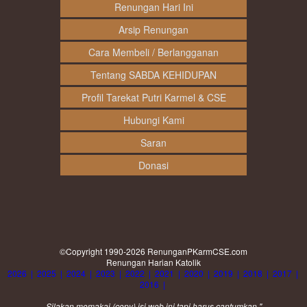
Renungan Hari Ini
Arsip Renungan
Cara Membeli / Berlangganan
Tentang SABDA KEHIDUPAN
Profil Tarekat Putri Karmel & CSE
Hubungi Kami
Saran
Donasi
©Copyright 1990-2026
RenunganPKarmCSE.com
Renungan Harian Katolik
2026
|
2025
|
2024
|
2023
|
2022
|
2021
|
2020
|
2019
|
2018
|
2017
|
2016
|
Silakan memakai (
copy
) isi web ini tapi harus cantumkan "