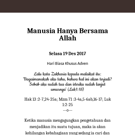
Manusia Hanya Bersama
Allah
Selasa 19 Des 2017
Hari Biasa Khusus Adven
Lalu kata Zakharia kepada malaikat itu:
'Bagaimanakah aku tahu, bahwa hal ini akan terjadi?
Sebab aku sudah tua dan isteriku sudah lanjut
umurnya' (Luk1:18)
Hak 13 :2-7,24-25a; Mzm 71 :3-4a,5-6ab,16-17; Luk
1:2-25
---o---
Ketika manusia mengagungkan pengetahuan dan
menjadikan itu suatu tujuan, maka ia akan
kehilangan kebahagiaan yang sedang ia cari dan