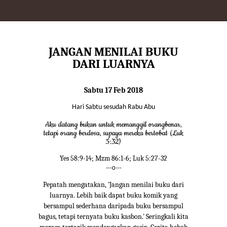
JANGAN MENILAI BUKU
DARI LUARNYA
Sabtu 17 Feb 2018
Hari Sabtu sesudah Rabu Abu
Aku datang bukan untuk memanggil orangbenar,
tetapi orang berdosa, supaya mereka bertobat (Luk
5:32)
Yes 58:9-14; Mzm 86:1-6; Luk 5:27-32
---o---
Pepatah mengatakan, 'Jangan menilai buku dari
luarnya. Lebih baik dapat buku komik yang
bersampul sederhana daripada buku bersampul
bagus, tetapi ternyata buku kasbon.' Seringkali kita