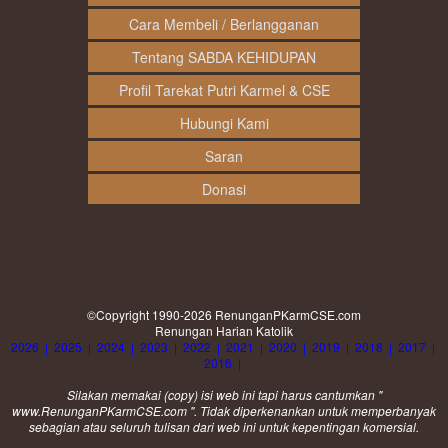
Cara Membeli / Berlangganan
Tentang SABDA KEHIDUPAN
Profil Tarekat Putri Karmel & CSE
Hubungi Kami
Saran
Donasi
©Copyright 1990-2026
RenunganPKarmCSE.com
Renungan Harian Katolik
2026
|
2025
|
2024
|
2023
|
2022
|
2021
|
2020
|
2019
|
2018
|
2017
|
2016
|
Silakan memakai (
copy
) isi web ini tapi harus cantumkan "
www.RenunganPKarmCSE.com ". Tidak diperkenankan untuk memperbanyak
sebagian atau seluruh tulisan dari web ini untuk kepentingan komersial.