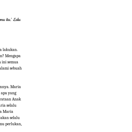
u itu.' Lalu
a lakukan.
han? Mengapa
 ini semua
galami sebuah
nnya. Maria
 apa yang
nyataan Anak
ria selalu
da Maria
akan selalu
mu perlukan,