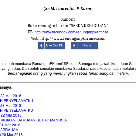
(Sr. M. Laurentia, P. Karm)
Sumber:
Buku renungan harian "SABDA KEHIDUPAN"
http://www.facebook.com/renunganpkarmcse
FB:
Web: http://www.renunganpkarmcse.com
sih sudah membaca RenunganPKarmCSE.com. Semoga menjawab kerinduan Saud
 yang hidup. Dan boleh semakin membawa Saudara/i pada keselamatan melalui 
Berbahagialah orang yang merenungkan sabda Tuhan siang dan malam
.
ainnya:
 23 Mar 2018
AH PENYELAMATKU
 23 Mar 2018
AH PENYELAMATKU
 22 Mar 2018
HAGIAAN: DAMBAAN SETIAP MANUSIA
21 Mar 2018
 ABRAHAM
a 20 Mar 2018