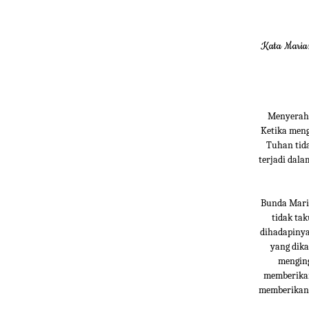
Kata Maria:
Menyerah 
Ketika meng
Tuhan tid
terjadi dala
Bunda Mari
tidak ta
dihadapinya
yang dika
menging
memberikan
memberikan 