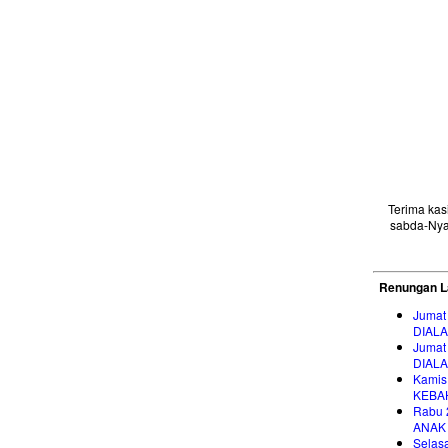
Terima ka
sabda-Nya
Renungan L
Jumat
DIAL
Jumat
DIAL
Kamis
KEBA
Rabu 
ANAK
Selas