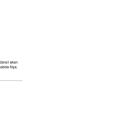
ara/i akan
sabda-Nya.