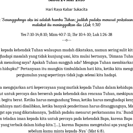
Hari Raya Kabar Sukacita
 'Sesungguhnya aku ini adalah hamba Tuhan; jadilah padaku menurut perkataanm
malaikat itu meninggalkan dia (Luk 1:38)
Yes 7:10-14;8:10; Mzm 40:7-11; Ibr 10:4-10; Luk 1:26-38
---o---
kepada kehendak Tuhan walaupun mudah dikatakan, namun sering sulit kit
hadapi masalah yang tidak kunjung usai, kita mulai bertanya, 'Dimana Tu
ak menolong saya? Apakah Tuhan sungguh ada? Mengapa Tuhan membiarkan
m hidupku?' Pertanyaan itu mungkin timbuldalam hati kita, ketika kita men
pergumulan yang sepertinya tidak juga selesai kita hadapi.
a mengajarkan arti kepercayaan yang mutlak kepada Tuhan dalam kehidupa
kut untuk percaya dan berserah pada kehendak dan rencana Tuhan, meskipun
 begitu berat. Ketika harus mengandung Yesus, ketika harus menghadapi ke
sihinya mati disalibkan, ketika banyak penderitaan harus ditanggungnya, Ma
at apa yang dikatakannya, 'Jadilah padaku menurut perkataanmu itu.' Bun
 teladan iman kepada kita untuk percaya pada kehendak Bapa, karena Bapa 
yang terbaik dalam hidup kita.'[...], karena Bapamu mengetahui apa yang ka
sebelum kamu minta kepada-Nya' (Mat 6:8).