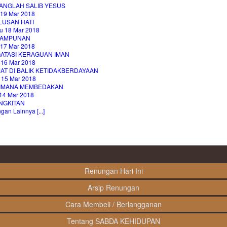
ANGLAH SALIB YESUS
 19 Mar 2018
LUSAN HATI
u 18 Mar 2018
AMPUNAN
 17 Mar 2018
ATASI KERAGUAN IMAN
 16 Mar 2018
AT DI BALIK KETIDAKBERDAYAAN
 15 Mar 2018
IMANA MEMBEDAKAN
14 Mar 2018
NGKITAN
an Lainnya [...]
Renungan Hari Ini
Arsip Renungan
Cara Membeli / Berlangganan
Tentang SABDA KEHIDUPAN