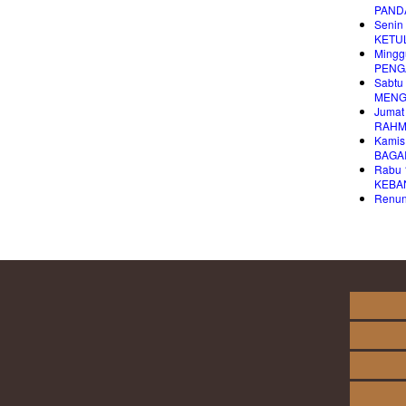
PAND
Senin
KETU
Mingg
PENG
Sabtu
MENG
Jumat
RAHM
Kamis
BAGA
Rabu 
KEBA
Renung