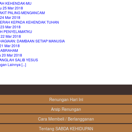
LAH KEHENDAK-MU
u 25 Mar 2018
AKIT PALING MENGANCAM
 24 Mar 2018
ERAH KEPADA KEHENDAK TUHAN
 23 Mar 2018
AH PENYELAMATKU
 22 Mar 2018
HAGIAAN: DAMBAAN SETIAP MANUSIA
21 Mar 2018
 ABRAHAM
a 20 Mar 2018
ANGLAH SALIB YESUS
an Lainnya [...]
Renungan Hari Ini
Arsip Renungan
Cara Membeli / Berlangganan
Tentang SABDA KEHIDUPAN