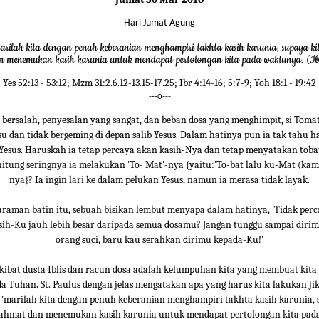
Hari Jumat Agung
arilah kita dengan penuh keberanian menghampiri takhta kasih karunia, supaya k
n menemukan kasih karunia untuk mendapat pertolongan kita pada waktunya. (Ib
Yes 52:13 - 53:12; Mzm 31:2.6.12-13.15-17.25; Ibr 4:14-16; 5:7-9; Yoh 18:1 - 19:42
---o---
 bersalah, penyesalan yang sangat, dan beban dosa yang menghimpit, si Toma
su dan tidak bergeming di depan salib Yesus. Dalam hatinya pun ia tak tahu h
Yesus. Haruskah ia tetap percaya akan kasih-Nya dan tetap menyatakan toba
erhitung seringnya ia melakukan 'To- Mat'-nya {yaitu:'To-bat lalu ku-Mat (kam
nya}? Ia ingin lari ke dalam pelukan Yesus, namun ia merasa tidak layak.
raman batin itu, sebuah bisikan lembut menyapa dalam hatinya, 'Tidak per
ih-Ku jauh lebih besar daripada semua dosamu? Jangan tunggu sampai diri
orang suci, baru kau serahkan dirimu kepada-Ku!'
akibat dusta Iblis dan racun dosa adalah kelumpuhan kita yang membuat kita 
a Tuhan. St. Paulus dengan jelas mengatakan apa yang harus kita lakukan j
u, 'marilah kita dengan penuh keberanian menghampiri takhta kasih karunia, 
ahmat dan menemukan kasih karunia untuk mendapat pertolongan kita pada