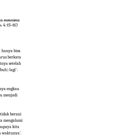
ita menerima
r 4:15-16)
t hanya bisa
arus berkata
tnya setelah
buh) lagi'-
caya engkau
mu menjadi
tidak berani
ika mengalami
supaya kita
 waktunya'.