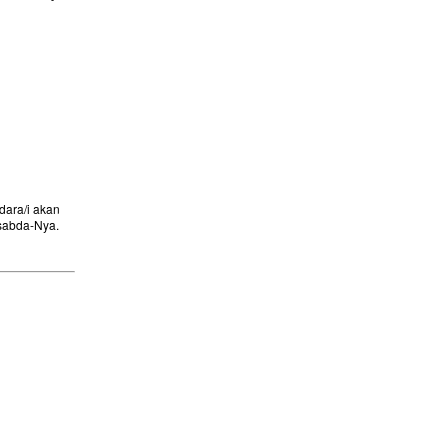
ara/i akan
sabda-Nya.