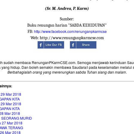
(Sr. M. Andrea, P. Karm)
Sumber:
Buku renungan harian "SABDA KEHIDUPAN"
http://www.facebook.com/renunganpkarmcse
FB:
Web: http://www.renunganpkarmcse.com
sih sudah membaca RenunganPKarmCSE.com. Semoga menjawab kerinduan Saud
 yang hidup. Dan boleh semakin membawa Saudara/i pada keselamatan melalui 
Berbahagialah orang yang merenungkan sabda Tuhan siang dan malam
.
ainnya:
 29 Mar 2018
GAPAN KITA
 29 Mar 2018
GAPAN KITA
28 Mar 2018
H SEORANG MURID
a 27 Mar 2018
AWA TERANG
 26 Mar 2018