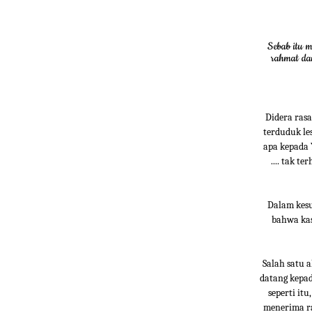
Sebab itu m
rahmat da
Didera rasa
terduduk le
apa kepada 
.... tak t
Dalam kesu
bahwa kas
Salah satu 
datang kepad
seperti it
menerima r