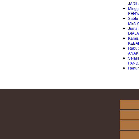
JADI
Mingg
PENY
Sabtu
MENY
Jumat
DIAL
Kamis
KEBA
Rabu 
ANAK
Selas
PAND
Renung