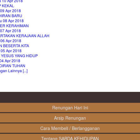
a 10 Apr 2018
P KEKAL
 09 Apr 2018
HIRAN BARU
u 08 Apr 2018
ER KERAHIMAN
 07 Apr 2018
RTAKAN KERAJAAN ALLAH
 06 Apr 2018
N BESERTA KITA
 05 Apr 2018
I YESUS YANG HIDUP
04 Apr 2018
DIRAN TUHAN
an Lainnya [...]
Renungan Hari Ini
Arsip Renungan
Cara Membeli / Berlangganan
Tentang SABDA KEHIDUPAN