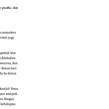
m perahu, dan
as samudera
tebal juga
Apakah kita
g dilakukan
ebenaran, dan
l dalam hati
da ke dalam
akanlah Yesus
 pun menjadi
dan dengan
u kehidupan