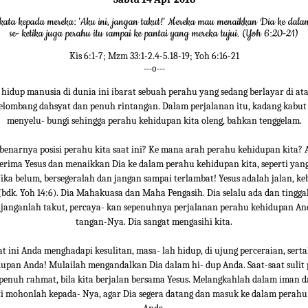
rkata kepada mereka: 'Aku ini, jangan takut!' Mereka mau menaikkan Dia ke dala
se- ketika juga perahu itu sampai ke pantai yang mereka tujui. (Yoh 6:20-21)
Kis 6:1-7; Mzm 33:1-2.4-5.18-19; Yoh 6:16-21
---o---
 hidup manusia di dunia ini ibarat sebuah perahu yang sedang berlayar di at
elombang dahsyat dan penuh rintangan. Dalam perjalanan itu, kadang kabut 
menyelu- bungi sehingga perahu kehidupan kita oleng, bahkan tenggelam.
benarnya posisi perahu kita saat ini? Ke mana arah perahu kehidupan kita? 
rima Yesus dan menaikkan Dia ke dalam perahu kehidupan kita, seperti yan
Jika belum, bersegeralah dan jangan sampai terlambat! Yesus adalah jalan, k
bdk. Yoh 14:6). Dia Mahakuasa dan Maha Pengasih. Dia selalu ada dan tingga
, janganlah takut, percaya- kan sepenuhnya perjalanan perahu kehidupan An
tangan-Nya. Dia sangat mengasihi kita.
t ini Anda menghadapi kesulitan, masa- lah hidup, di ujung perceraian, sert
upan Anda! Mulailah mengandalkan Dia dalam hi- dup Anda. Saat-saat sulit
 penuh rahmat, bila kita berjalan bersama Yesus. Melangkahlah dalam iman 
i mohonlah kepada- Nya, agar Dia segera datang dan masuk ke dalam perah