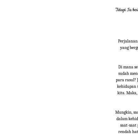
Tetapi Ia be
Perjalanan
yang berg
Di mana se
sudah mene
para rasul? 
kehidupan (
kita. Maka
Mungkin, saa
dalam kehid
saat-saat
rendah hat