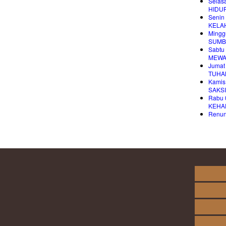
Selas
HIDU
Senin
KELA
Mingg
SUMB
Sabtu
MEWA
Jumat
TUHA
Kamis
SAKS
Rabu 
KEHA
Renung