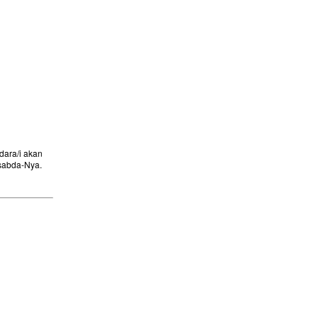
ara/i akan
sabda-Nya.