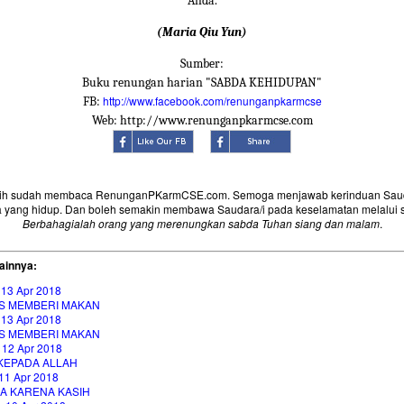
Anda.
(Maria Qiu Yun)
Sumber:
Buku renungan harian "SABDA KEHIDUPAN"
http://www.facebook.com/renunganpkarmcse
FB:
Web: http://www.renunganpkarmcse.com
sih sudah membaca RenunganPKarmCSE.com. Semoga menjawab kerinduan Saud
 yang hidup. Dan boleh semakin membawa Saudara/i pada keselamatan melalui 
Berbahagialah orang yang merenungkan sabda Tuhan siang dan malam
.
ainnya:
 13 Apr 2018
S MEMBERI MAKAN
 13 Apr 2018
S MEMBERI MAKAN
 12 Apr 2018
 KEPADA ALLAH
11 Apr 2018
A KARENA KASIH