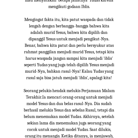
mau menyatakan 'betapa jahatnya' Yudas karena
mengikuti godaan Iblis.
Mengingat fakta itu, kita patut waspada dan tidak
lengah dengan berbangga-bangga bahwa kita
adalah murid Yesus, bahwa kita dipilih dan
dipanggil Yesus untuk menjadi pengikut-Nya.
Benar, bahwa kita patut dan perlu bersyukur atas
rahmat panggilan menjadi murid Yesus, tetapi kita
harus waspada jangan sampai kita menjadi 'iblis'
seperti Yudas yang juga telah dipilih Yesus menjadi
murid-Nya, bahkan rasul-Nya! Kalau Yudas yang
rasul saja bisa jatuh menjadi 'iblis', apalagi kita!
Seorang pelukis hendak melukis Perjamuan Malam
Terakhir.Ia mencari orang-orang untuk menjadi
model Yesus dan dua belas rasul-Nya. Dia sudah
berhasil melukis Yesus dan sebelas Rasul, tetapi dia
belum menemukan model Yudas. Akhirnya, setelah
sekian lama dia menemukan juga seorang yang
cocok untuk menjadi model Yudas. Saat dilukis,
orang itu menangis. Ketika ditanya, ia menjawab,