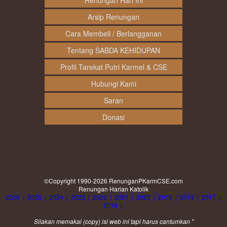
Renungan Hari Ini
Arsip Renungan
Cara Membeli / Berlangganan
Tentang SABDA KEHIDUPAN
Profil Tarekat Putri Karmel & CSE
Hubungi Kami
Saran
Donasi
©Copyright 1990-2026
RenunganPKarmCSE.com
Renungan Harian Katolik
2026
|
2025
|
2024
|
2023
|
2022
|
2021
|
2020
|
2019
|
2018
|
2017
|
2016
|
Silakan memakai (
copy
) isi web ini tapi harus cantumkan "