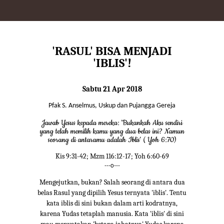
'RASUL' BISA MENJADI
'IBLIS'!
Sabtu 21 Apr 2018
Pfak S. Anselmus, Uskup dan Pujangga Gereja
Jawab Yesus kepada mereka: 'Bukankah Aku sendiri
yang telah memilih kamu yang dua belas ini? Namun
seorang di antaramu adalah Iblis' ( Yoh 6:70)
Kis 9:31-42; Mzm 116:12-17; Yoh 6:60-69
---o---
Mengejutkan, bukan? Salah seorang di antara dua
belas Rasul yang dipilih Yesus ternyata 'iblis'. Tentu
kata iblis di sini bukan dalam arti kodratnya,
karena Yudas tetaplah manusia. Kata 'iblis' di sini