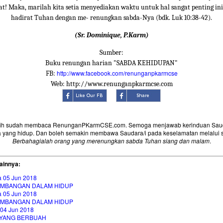
at! Maka, marilah kita setia menyediakan waktu untuk hal sangat penting ini:
hadirat Tuhan dengan me- renungkan sabda-Nya (bdk. Luk 10:38-42).
(Sr. Dominique, P.Karm)
Sumber:
Buku renungan harian "SABDA KEHIDUPAN"
http://www.facebook.com/renunganpkarmcse
FB:
Web: http://www.renunganpkarmcse.com
sih sudah membaca RenunganPKarmCSE.com. Semoga menjawab kerinduan Saud
 yang hidup. Dan boleh semakin membawa Saudara/i pada keselamatan melalui 
Berbahagialah orang yang merenungkan sabda Tuhan siang dan malam
.
ainnya:
a 05 Jun 2018
IMBANGAN DALAM HIDUP
a 05 Jun 2018
IMBANGAN DALAM HIDUP
 04 Jun 2018
 YANG BERBUAH