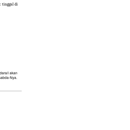
 tinggal di
ara/i akan
sabda-Nya.