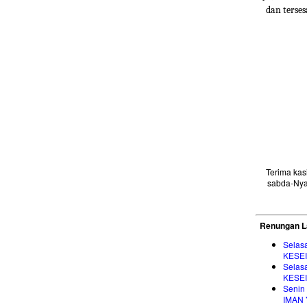
dan terses
Terima ka
sabda-Nya
Renungan L
Selas
KESE
Selas
KESE
Senin
IMAN