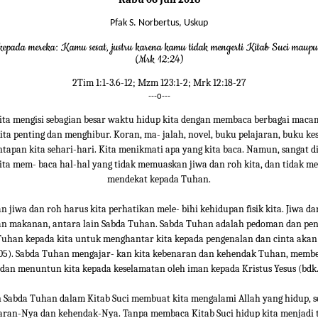
Pfak S. Norbertus, Uskup
kepada mereka: Kamu sesat, justru karena kamu tidak mengerti Kitab Suci maupu
(Mrk 12:24)
2Tim 1:1-3.6-12; Mzm 123:1-2; Mrk 12:18-27
---o---
kita mengisi sebagian besar waktu hidup kita dengan membaca berbagai mac
ta penting dan menghibur. Koran, ma- jalah, novel, buku pelajaran, buku kes
ntapan kita sehari-hari. Kita menikmati apa yang kita baca. Namun, sangat d
kita mem- baca hal-hal yang tidak memuaskan jiwa dan roh kita, dan tidak 
mendekat kepada Tuhan.
 jiwa dan roh harus kita perhatikan mele- bihi kehidupan fisik kita. Jiwa da
n makanan, antara lain Sabda Tuhan. Sabda Tuhan adalah pedoman dan pen
Tuhan kepada kita untuk menghantar kita kepada pengenalan dan cinta akan 
05). Sabda Tuhan mengajar- kan kita kebenaran dan kehendak Tuhan, membe
 dan menuntun kita kepada keselamatan oleh iman kepada Kristus Yesus (bdk. 
Sabda Tuhan dalam Kitab Suci membuat kita mengalami Allah yang hidup, s
aran-Nya dan kehendak-Nya. Tanpa membaca Kitab Suci hidup kita menjadi 