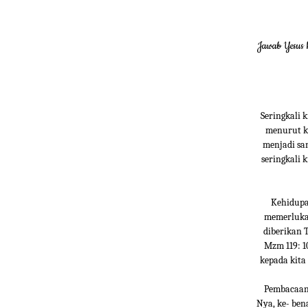
Jawab Yesus 
Seringkali 
menurut ki
menjadi sa
seringkali 
Kehidupan
memerluka
diberikan 
Mzm 119: 1
kepada kita
Pembacaan 
Nya, ke- ben