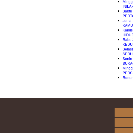
Mingg
INIL
Sabtu
PERT
Jumat
KAMU
Kamis
HIDU
Rabu 
KEDU
Selas
SERU
Senin
SUKA
Mingg
PERS
Renung