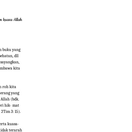
n kuasa Allah
am buku yang
ehatan, dll
isayangkan,
membawa kita
n roh kita
erang yang
Allah (bdk.
ri hik- mat
2Tim 3: 15).
erta kuasa-
tidak terarah