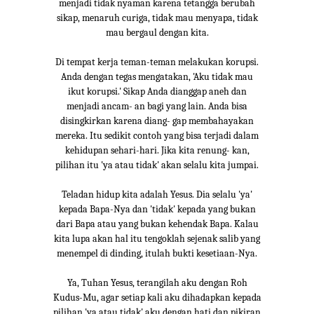
menjadi tidak nyaman karena tetangga berubah
sikap, menaruh curiga, tidak mau menyapa, tidak
mau bergaul dengan kita.
Di tempat kerja teman-teman melakukan korupsi.
Anda dengan tegas mengatakan, 'Aku tidak mau
ikut korupsi.' Sikap Anda dianggap aneh dan
menjadi ancam- an bagi yang lain. Anda bisa
disingkirkan karena diang- gap membahayakan
mereka. Itu sedikit contoh yang bisa terjadi dalam
kehidupan sehari-hari. Jika kita renung- kan,
pilihan itu 'ya atau tidak' akan selalu kita jumpai.
Teladan hidup kita adalah Yesus. Dia selalu 'ya'
kepada Bapa-Nya dan 'tidak' kepada yang bukan
dari Bapa atau yang bukan kehendak Bapa. Kalau
kita lupa akan hal itu tengoklah sejenak salib yang
menempel di dinding, itulah bukti kesetiaan-Nya.
Ya, Tuhan Yesus, terangilah aku dengan Roh
Kudus-Mu, agar setiap kali aku dihadapkan kepada
pilihan 'ya atau tidak' aku dengan hati dan pikiran