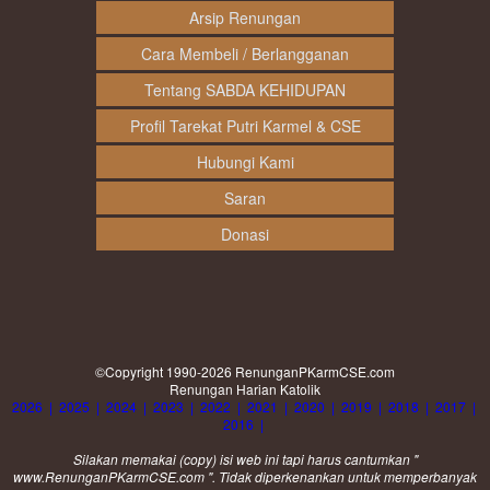
Arsip Renungan
Cara Membeli / Berlangganan
Tentang SABDA KEHIDUPAN
Profil Tarekat Putri Karmel & CSE
Hubungi Kami
Saran
Donasi
©Copyright 1990-2026
RenunganPKarmCSE.com
Renungan Harian Katolik
2026
|
2025
|
2024
|
2023
|
2022
|
2021
|
2020
|
2019
|
2018
|
2017
|
2016
|
Silakan memakai (
copy
) isi web ini tapi harus cantumkan "
www.RenunganPKarmCSE.com ". Tidak diperkenankan untuk memperbanyak