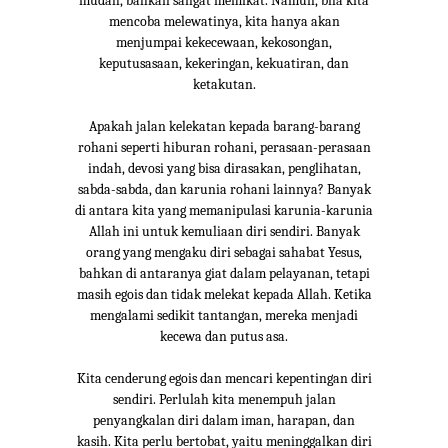
mudah, bahkan sangat memikat. Namun, bila kita
mencoba melewatinya, kita hanya akan
menjumpai kekecewaan, kekosongan,
keputusasaan, kekeringan, kekuatiran, dan
ketakutan.
Apakah jalan kelekatan kepada barang-barang
rohani seperti hiburan rohani, perasaan-perasaan
indah, devosi yang bisa dirasakan, penglihatan,
sabda-sabda, dan karunia rohani lainnya? Banyak
di antara kita yang memanipulasi karunia-karunia
Allah ini untuk kemuliaan diri sendiri. Banyak
orang yang mengaku diri sebagai sahabat Yesus,
bahkan di antaranya giat dalam pelayanan, tetapi
masih egois dan tidak melekat kepada Allah. Ketika
mengalami sedikit tantangan, mereka menjadi
kecewa dan putus asa.
Kita cenderung egois dan mencari kepentingan diri
sendiri. Perlulah kita menempuh jalan
penyangkalan diri dalam iman, harapan, dan
kasih. Kita perlu bertobat, yaitu meninggalkan diri