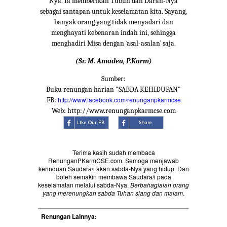
Nya. Ia memberikan Tubuh dan Darah-Nya
sebagai santapan untuk keselamatan kita. Sayang,
banyak orang yang tidak menyadari dan
menghayati kebenaran indah ini, sehingga
menghadiri Misa dengan `asal-asalan` saja.
(Sr. M. Amadea, P.Karm)
Sumber:
Buku renungan harian "SABDA KEHIDUPAN"
http://www.facebook.com/renunganpkarmcse
FB:
Web: http://www.renunganpkarmcse.com
Terima kasih sudah membaca
RenunganPKarmCSE.com. Semoga menjawab
kerinduan Saudara/i akan sabda-Nya yang hidup. Dan
boleh semakin membawa Saudara/i pada
keselamatan melalui sabda-Nya.
Berbahagialah orang
yang merenungkan sabda Tuhan siang dan malam
.
Renungan Lainnya: