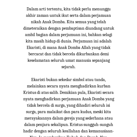
Dalam arti tertentu, kita tidak perlu menunggu
akhir zaman untuk ikut serta dalam perjamuan
nikah Anak Domba. Kita semua yang telah
dimeteraikan dengan pembaptisan diundang untuk
ambil bagian dalam perjamuan ini, bahkan selagi
kita masih hidup di dunia. Perjamuan ini adalah
Ekaristi, di mana Anak Domba Allah yang tidak
bercacat dan tidak bercela dikurbankan demi
keselamatan seluruh umat manusia sepanjang
sejarah.
Ekaristi bukan sekedar simbol atau tanda,
melainkan secara nyata menghadirkan kurban
Kristus di atas salib. Demikian pula, Ekaristi secara
nyata menghadirkan perjamuan Anak Domba yang
tidak bercela di surga, yang dihadiri seluruh isi
surga, para malaikat dan para kudus, meski kita
merayakannya dalam gereja yang sederhana atau
dalam penjara sekalipun. Kristus sungguh-sunguh
hadir dengan seluruh keallahan dan kemanusiaan-