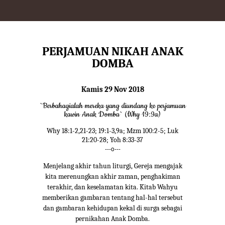
PERJAMUAN NIKAH ANAK
DOMBA
Kamis 29 Nov 2018
`Berbahagialah mereka yang diundang ke perjamuan
kawin Anak Domba` (Why 19:9a)
Why 18:1-2,21-23; 19:1-3,9a; Mzm 100:2-5; Luk
21:20-28; Yoh 8:33-37
---o---
Menjelang akhir tahun liturgi, Gereja mengajak
kita merenungkan akhir zaman, penghakiman
terakhir, dan keselamatan kita. Kitab Wahyu
memberikan gambaran tentang hal-hal tersebut
dan gambaran kehidupan kekal di surga sebagai
pernikahan Anak Domba.