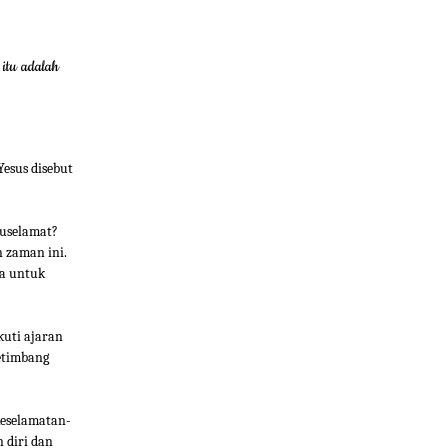
itu adalah
Yesus disebut
ruselamat?
 zaman ini.
ta untuk
kuti ajaran
etimbang
keselamatan-
 diri dan