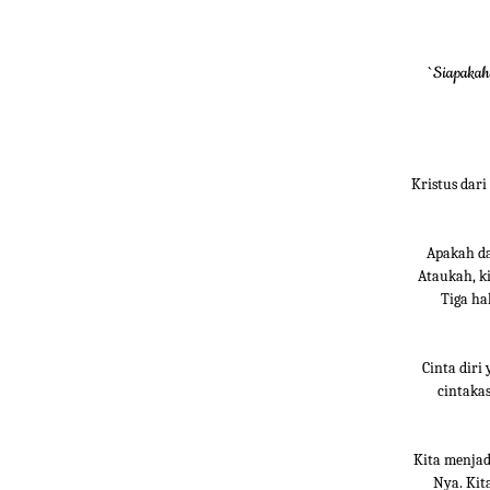
`Siapakah
Kristus dari
Apakah da
Ataukah, k
Tiga ha
Cinta diri
cintaka
Kita menjad
Nya. Kit