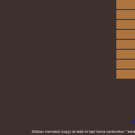
2
Silakan memakai (
copy
) isi web ini tapi harus cantumkan " 