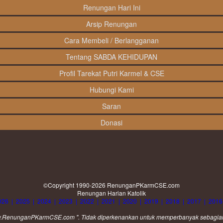
Renungan Hari Ini
Arsip Renungan
Cara Membeli / Berlangganan
Tentang SABDA KEHIDUPAN
Profil Tarekat Putri Karmel & CSE
Hubungi Kami
Saran
Donasi
©Copyright 1990-2026
RenunganPKarmCSE.com
Renungan Harian Katolik
026
|
2025
|
2024
|
2023
|
2022
|
2021
|
2020
|
2019
|
2018
|
2017
|
2016
www.RenunganPKarmCSE.com ". Tidak diperkenankan untuk memperbanyak sebagian at