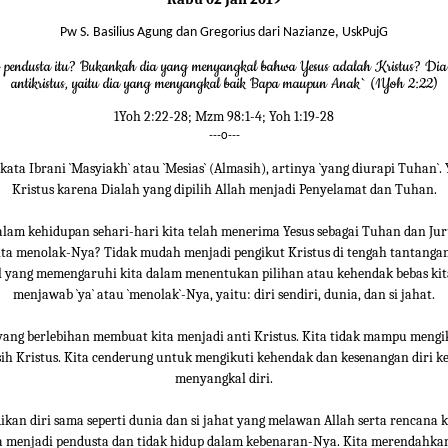
Pw S. Basilius Agung dan Gregorius dari Nazianze, UskPujG
 pendusta itu? Bukankah dia yang menyangkal bahwa Yesus adalah Kristus? Dia 
antikristus, yaitu dia yang menyangkal baik Bapa maupun Anak` (1Yoh 2:22)
1Yoh 2:22-28; Mzm 98:1-4; Yoh 1:19-28
---o---
 kata Ibrani `Masyiakh` atau `Mesias` (Almasih), artinya `yang diurapi Tuhan`. 
Kristus karena Dialah yang dipilih Allah menjadi Penyelamat dan Tuhan.
lam kehidupan sehari-hari kita telah menerima Yesus sebagai Tuhan dan Ju
ita menolak-Nya? Tidak mudah menjadi pengikut Kristus di tengah tantangan
l yang memengaruhi kita dalam menentukan pilihan atau kehendak bebas ki
menjawab `ya` atau `menolak`-Nya, yaitu: diri sendiri, dunia, dan si jahat.
 yang berlebihan membuat kita menjadi anti Kristus. Kita tidak mampu mengi
sih Kristus. Kita cenderung untuk mengikuti kehendak dan kesenangan diri k
menyangkal diri.
ikan diri sama seperti dunia dan si jahat yang melawan Allah serta rencana 
a menjadi pendusta dan tidak hidup dalam kebenaran-Nya. Kita merendahkan