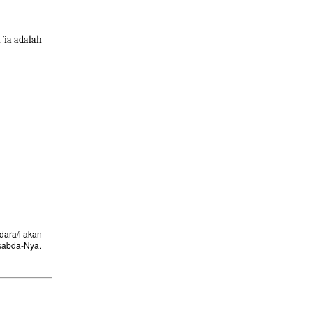
`ia adalah
ara/i akan
sabda-Nya.