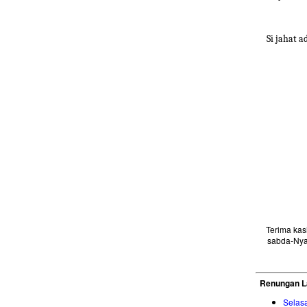
Si jahat 
Terima ka
sabda-Nya
Renungan L
Selas