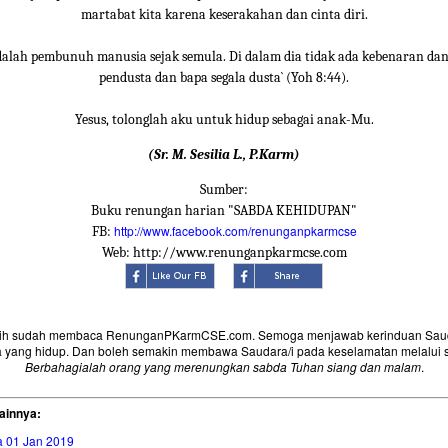
martabat kita karena keserakahan dan cinta diri.
adalah pembunuh manusia sejak semula. Di dalam dia tidak ada kebenaran dan 
pendusta dan bapa segala dusta` (Yoh 8:44).
Yesus, tolonglah aku untuk hidup sebagai anak-Mu.
(Sr. M. Sesilia L., P.Karm)
Sumber:
Buku renungan harian "SABDA KEHIDUPAN"
http://www.facebook.com/renunganpkarmcse
FB:
Web: http://www.renunganpkarmcse.com
sih sudah membaca RenunganPKarmCSE.com. Semoga menjawab kerinduan Saud
 yang hidup. Dan boleh semakin membawa Saudara/i pada keselamatan melalui 
Berbahagialah orang yang merenungkan sabda Tuhan siang dan malam
.
ainnya:
a 01 Jan 2019