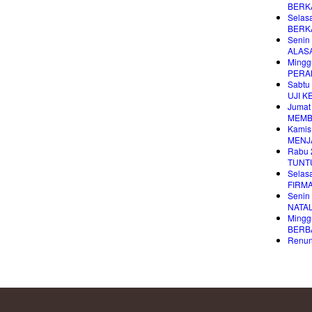
BERK
Selas
BERK
Senin
ALAS
Mingg
PERA
Sabtu
UJI K
Jumat
MEMB
Kamis
MENJA
Rabu 
TUNT
Selas
FIRM
Senin
NATAL
Mingg
BERB
Renung