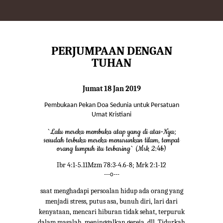
PERJUMPAAN DENGAN
TUHAN
Jumat 18 Jan 2019
Pembukaan Pekan Doa Sedunia untuk Persatuan
Umat Kristiani
`Lalu mereka membuka atap yang di atas-Nya;
sesudah terbuka mereka menurunkan tilam, tempat
orang lumpuh itu terbaring` (Mrk 2:4b)
Ibr 4:1-5.11Mzm 78:3-4.6-8; Mrk 2:1-12
---o---
saat menghadapi persoalan hidup ada orang yang
menjadi stress, putus asa, bunuh diri, lari dari
kenyataan, mencari hiburan tidak sehat, terpuruk
dalam masalah, meninggalkan gereja, dll. Tidurkah