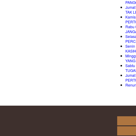
PANG
Jumat
TAK 
Kamis
PERT
Rabu 
JANG
Selas
PERC
Senin
KASI
Mingg
YANG
Sabtu
TUGA
Jumat
PERT
Renung