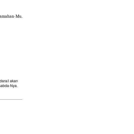
 jamahan-Mu.
ara/i akan
sabda-Nya.