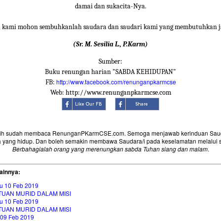
damai dan sukacita-Nya.
, kami mohon sembuhkanlah saudara dan saudari kami yang membutuhkan
(Sr. M. Sesilia L., P.Karm)
Sumber:
Buku renungan harian "SABDA KEHIDUPAN"
http://www.facebook.com/renunganpkarmcse
FB:
Web: http://www.renunganpkarmcse.com
sih sudah membaca RenunganPKarmCSE.com. Semoga menjawab kerinduan Saud
 yang hidup. Dan boleh semakin membawa Saudara/i pada keselamatan melalui 
Berbahagialah orang yang merenungkan sabda Tuhan siang dan malam
.
ainnya:
u 10 Feb 2019
TUAN MURID DALAM MISI
u 10 Feb 2019
TUAN MURID DALAM MISI
 09 Feb 2019