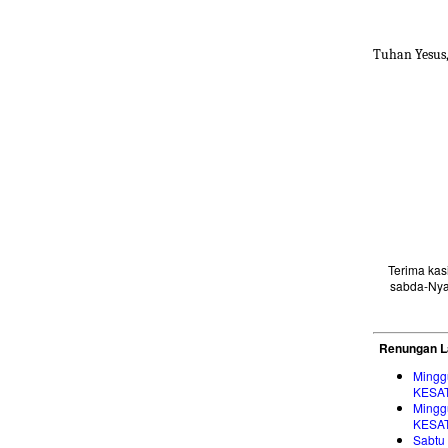
Tuhan Yesus
Terima ka
sabda-Nya
Renungan L
Mingg
KESA
Mingg
KESA
Sabtu