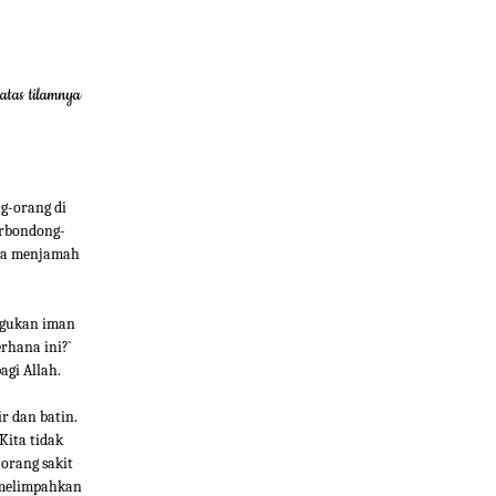
atas tilamnya
ng-orang di
erbondong-
nya menjamah
agukan iman
rhana ini?`
gi Allah.
r dan batin.
Kita tidak
orang sakit
 melimpahkan