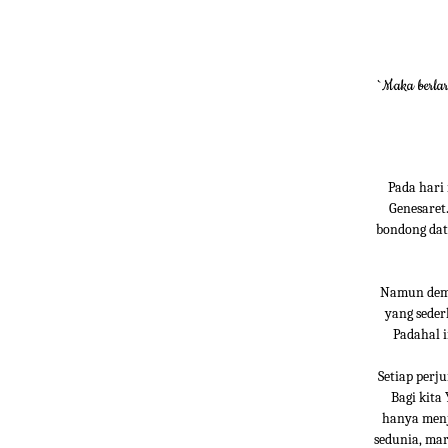
`Maka berlar
Pada hari 
Genesaret
bondong dat
Namun demi
yang seder
Padahal 
Setiap perj
Bagi kita
hanya menj
sedunia, ma