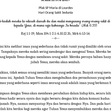
Pfak SP Maria di Lourdes
Hari Orang Sakit Sedunia
i-larilah mereka ke seluruh daerah itu dan mulai mengusung orang-orang sakit di 
kepada Yesus, di mana saja kabarnya Ia berada` (Mrk 6:55)
Kej 1:1-19; Mzm 104:1-2.5-6.10.12.35; Mrk 6:53-56
---o---
ini kita melihat iman yang sederhana dan tidak rumit yang dimiliki oleh ora
. Tampaknya mereka sudah sering mendengar dan mengenal Yesus. Mereka b
ang kepada Yesus dengan membawa orang sakit. Mereka percaya bahwa ha
jubah Yesus, mereka akan sembuh.
kian, tidak semua orang memiliki iman yang sederhana. Banyak orang mer
hana ini, `Apakah Tuhan Yesus akan mengabulkan doa permohonan yang sede
iman yang sederhana seperti iman seorang anak adalah iman yang berkenan ba
umpaan dengan Yesus akan membawa perubahan dalam hidup kita, secara lahi
 Yesus hadir secara nyata dan ingin bersatu dengan kita dalam komuni kudus. 
amah-Nya, namun menyantap-Nya dan bersatu dengan-Nya. Dan pada hari 
rilah kita berdoa bagi mereka agar Tuhan Yesus menyembuhkan mereka dan