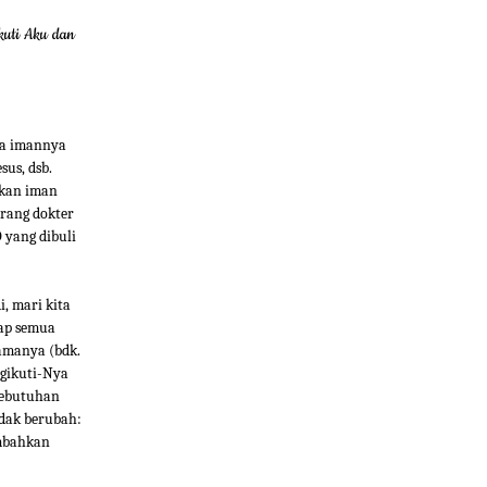
kuti Aku dan
na imannya
us, dsb.
skan iman
orang dokter
 yang dibuli
i, mari kita
dap semua
lamanya (bdk.
ngikuti-Nya
`kebutuhan
dak berubah:
ambahkan