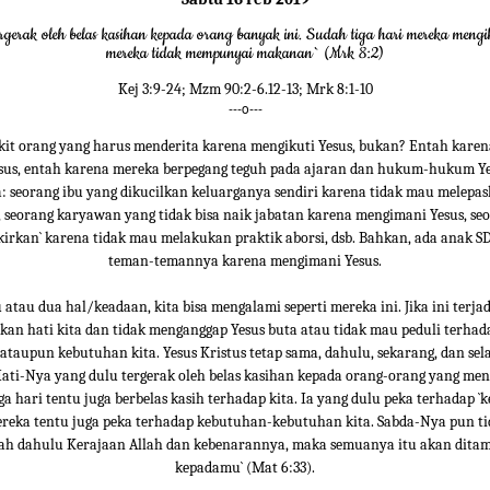
rgerak oleh belas kasihan kepada orang banyak ini. Sudah tiga hari mereka mengi
mereka tidak mempunyai makanan` (Mrk 8:2)
Kej 3:9-24; Mzm 90:2-6.12-13; Mrk 8:1-10
---o---
ikit orang yang harus menderita karena mengikuti Yesus, bukan? Entah kare
sus, entah karena mereka berpegang teguh pada ajaran dan hukum-hukum Yes
: seorang ibu yang dikucilkan keluarganya sendiri karena tidak mau melepa
 seorang karyawan yang tidak bisa naik jabatan karena mengimani Yesus, se
gkirkan` karena tidak mau melakukan praktik aborsi, dsb. Bahkan, ada anak SD
teman-temannya karena mengimani Yesus.
atau dua hal/keadaan, kita bisa mengalami seperti mereka ini. Jika ini terjad
an hati kita dan tidak menganggap Yesus buta atau tidak mau peduli terha
ataupun kebutuhan kita. Yesus Kristus tetap sama, dahulu, sekarang, dan se
 Hati-Nya yang dulu tergerak oleh belas kasihan kepada orang-orang yang me
ga hari tentu juga berbelas kasih terhadap kita. Ia yang dulu peka terhadap 
reka tentu juga peka terhadap kebutuhan-kebutuhan kita. Sabda-Nya pun ti
rilah dahulu Kerajaan Allah dan kebenarannya, maka semuanya itu akan dit
kepadamu` (Mat 6:33).