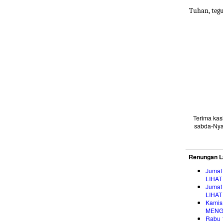
Tuhan, teg
Terima ka
sabda-Nya
Renungan L
Jumat
LIHA
Jumat
LIHA
Kamis
MENG
Rabu 