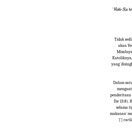
`Hati-Ku te
Tidak sed
akan Ye
Misalnya
Katoliknya,
yang `disin
Dalam satu 
menguatk
penderitaan 
Ibr 13:8).
selama ti
makanan` me
`[`] ca