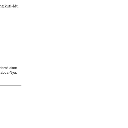
ngikuti-Mu.
ara/i akan
sabda-Nya.