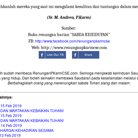
uhkanlah mereka yang saat ini mengalami kesulitan dan tantangan dalam me
(Sr. M. Andrea, P.Karm)
Sumber:
Buku renungan harian "SABDA KEHIDUPAN"
http://www.facebook.com/renunganpkarmcse
FB:
Web: http://www.renunganpkarmcse.com
sih sudah membaca RenunganPKarmCSE.com. Semoga menjawab kerinduan Saud
 yang hidup. Dan boleh semakin membawa Saudara/i pada keselamatan melalui 
Berbahagialah orang yang merenungkan sabda Tuhan siang dan malam
.
ainnya:
 15 Feb 2019
T DAN WARTAKAN KEBAIKAN TUHAN!
 15 Feb 2019
T DAN WARTAKAN KEBAIKAN TUHAN!
 14 Feb 2019
HARGAI KEHADIRAN SESAMA
13 Feb 2019