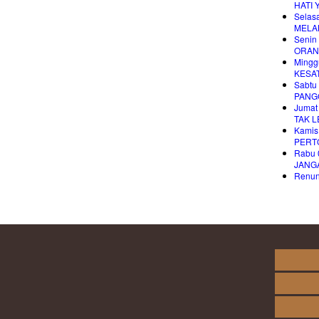
HATI 
Selas
MELA
Senin
ORAN
Mingg
KESA
Sabtu
PANG
Jumat
TAK 
Kamis
PERT
Rabu 
JANG
Renung