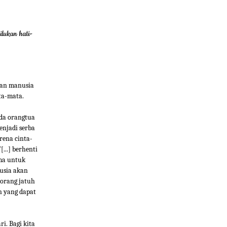
lukan hati-
tan manusia
ta-mata.
Ada orangtua
enjadi serba
rena cinta-
...] berhenti
ama untuk
usia akan
 orang jatuh
n yang dapat
i. Bagi kita