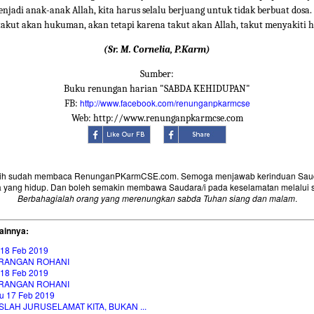
jadi anak-anak Allah, kita harus selalu berjuang untuk tidak berbuat dosa
takut akan hukuman, akan tetapi karena takut akan Allah, takut menyakiti h
(Sr. M. Cornelia, P.Karm)
Sumber:
Buku renungan harian "SABDA KEHIDUPAN"
http://www.facebook.com/renunganpkarmcse
FB:
Web: http://www.renunganpkarmcse.com
sih sudah membaca RenunganPKarmCSE.com. Semoga menjawab kerinduan Saud
 yang hidup. Dan boleh semakin membawa Saudara/i pada keselamatan melalui 
Berbahagialah orang yang merenungkan sabda Tuhan siang dan malam
.
ainnya:
 18 Feb 2019
RANGAN ROHANI
 18 Feb 2019
RANGAN ROHANI
u 17 Feb 2019
LAH JURUSELAMAT KITA, BUKAN ...