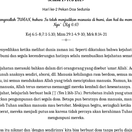
Hari ke-2 Pekan Doa Sedunia
menyesallah TUHAN, bahwa Ia telah menjadikan manusia di bumi, dan hal itu memi
Nya` (Kej 6:6)
Kej 6:5-8;7:1-5.10; Mzm 29:1-4.9-10; Mrk 8:14-21
---o---
nyedihkan ketika melihat dunia zaman ini. Seperti dikatakan bahwa kejaha
i bumi dan segala kecenderungan hatinya selalu membualkan kejahatan sema
jahatan merasuki bahkan dalam diri orangorang yang disebut `umat Allah`. 
uh anaknya sendiri, aborsi, dll. Manusia kehilangan rasa berdosa, semua m
tu, ini semua mendukakan Allah yang telah menciptakan manusia. Namun, ka
anusia, Allah terus-menerus memanggil mereka kembali dari kesesatannya. `[
jahat, belajarlah berbuat baik [`]` (Yes 1:16b-17a). Pertobatan itulah yang ut
kan pengampunan dari segala dosa. Betapa pun beratnya dosa manusia, man
eh Tuhan asalkan manusia mau bertobat. Meskipun begitu, seringkali ketika
berat, mereka menjadi putus asa karena tidak percaya akan kerahiman Tuha
mengampuni mereka.
a itu nikmat dan `dengan sendirinya` kita bisa berbuat dosa tanpa perlu diajar