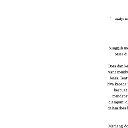
`... maka 
Sungguh me
besar d
Dosa dan ke
yang membun
biasa. Ten
Nya kepada m
berbuat 
mendapat
diampuni ol
dalam dosa 
Memang, dos