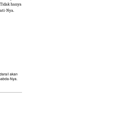
. Tidak hanya
ati-Nya.
ara/i akan
sabda-Nya.