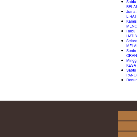
Sabtu
BELAS
Jumat
LIHA
Kamis
MENG
Rabu 
HATI 
Selas
MELA
Senin
ORAN
Mingg
KESA
Sabtu
PANG
Renung