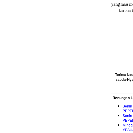
yang mau men
karena 
Terima ka
sabda-Nya
Renungan L
Senin
PEPE
Senin
PEPE
Mingg
YESUS