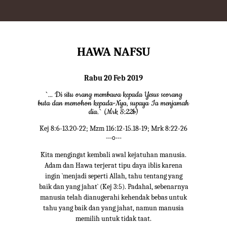
HAWA NAFSU
Rabu 20 Feb 2019
`... Di situ orang membawa kepada Yesus seorang
buta dan memohon kepada-Nya, supaya Ia menjamah
dia.` (Mrk 8:22b)
Kej 8:6-13.20-22; Mzm 116:12-15.18-19; Mrk 8:22-26
---o---
Kita mengingat kembali awal kejatuhan manusia.
Adam dan Hawa terjerat tipu daya iblis karena
ingin `menjadi seperti Allah, tahu tentang yang
baik dan yang jahat` (Kej 3:5). Padahal, sebenarnya
manusia telah dianugerahi kehendak bebas untuk
tahu yang baik dan yang jahat, namun manusia
memilih untuk tidak taat.