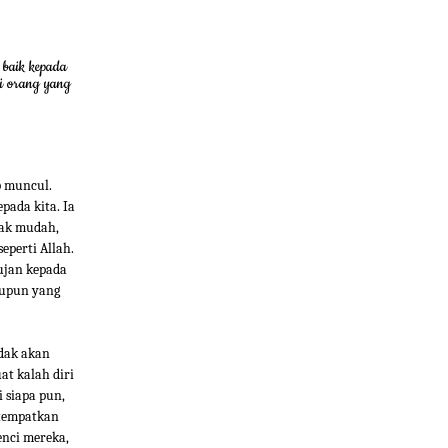
 baik kepada
i orang yang
p muncul.
pada kita. Ia
dak mudah,
eperti Allah.
ujan kepada
aupun yang
idak akan
t kalah diri
i siapa pun,
ditempatkan
enci mereka,