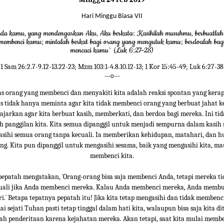
Hari Minggu Biasa VII
ada kamu, yang mendengarkan Aku, Aku berkata: Kasihilah musuhmu, berbuatlah
membenci kamu; mintalah berkat bagi orang yang mengutuk kamu; berdoalah bag
mencaci kamu` (Luk 6:27-28)
1 Sam 26:2.7-9.12-13.22-23; Mzm 103:1-4.8.10.12-13; 1 Kor 15:45-49; Luk 6:27-38
---o---
 orang yang membenci dan menyakiti kita adalah reaksi spontan yang kera
 tidak hanya meminta agar kita tidak membenci orang yang berbuat jahat ke
ajarkan agar kita berbuat kasih, memberkati, dan berdoa bagi mereka. Ini ti
 panggilan kita. Kita semua dipanggil untuk menjadi sempurna dalam kasih s
asihi semua orang tanpa kecuali. Ia memberikan kehidupan, matahari, dan h
ng. Kita pun dipanggil untuk mengasihi sesama, baik yang mengasihi kita, m
membenci kita.
epatah mengatakan, `Orang-orang bisa saja membenci Anda, tetapi mereka t
uali jika Anda membenci mereka. Kalau Anda membenci mereka, Anda membua
i.` Betapa tepatnya pepatah itu! Jika kita tetap mengasihi dan tidak membenc
 sejati Tuhan pasti tetap tinggal dalam hati kita, walaupun bisa saja kita 
h penderitaan karena kejahatan mereka. Akan tetapi, saat kita mulai memb