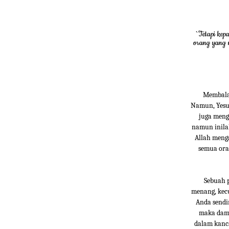
`Tetapi kep
orang yang 
Membalas
Namun, Yesus
juga meng
namun inilah
Allah meng
semua ora
Sebuah p
menang, kec
Anda sendir
maka damai
dalam kanca