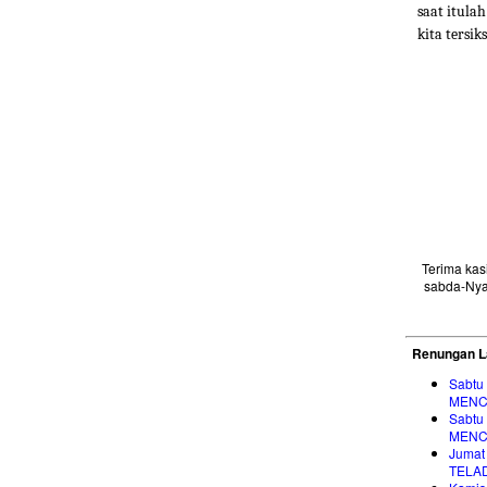
saat itula
kita tersik
Terima ka
sabda-Nya
Renungan L
Sabtu
MENC
Sabtu
MENC
Jumat
TELA