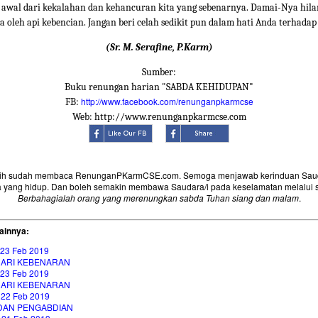
h awal dari kekalahan dan kehancuran kita yang sebenarnya. Damai-Nya hila
sa oleh api kebencian. Jangan beri celah sedikit pun dalam hati Anda terhadap
(Sr. M. Serafine, P.Karm)
Sumber:
Buku renungan harian "SABDA KEHIDUPAN"
http://www.facebook.com/renunganpkarmcse
FB:
Web: http://www.renunganpkarmcse.com
sih sudah membaca RenunganPKarmCSE.com. Semoga menjawab kerinduan Saud
 yang hidup. Dan boleh semakin membawa Saudara/i pada keselamatan melalui 
Berbahagialah orang yang merenungkan sabda Tuhan siang dan malam
.
ainnya:
 23 Feb 2019
ARI KEBENARAN
 23 Feb 2019
ARI KEBENARAN
 22 Feb 2019
DAN PENGABDIAN