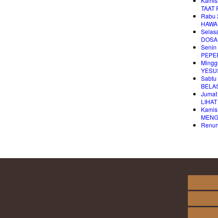
Kamis
TAAT 
Rabu 
HAWA
Selas
DOSA
Senin
PEPE
Mingg
YESUS
Sabtu
BELAS
Jumat
LIHA
Kamis
MENG
Renung