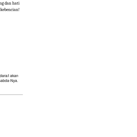
ng dan hati
 kebencian!
ara/i akan
sabda-Nya.