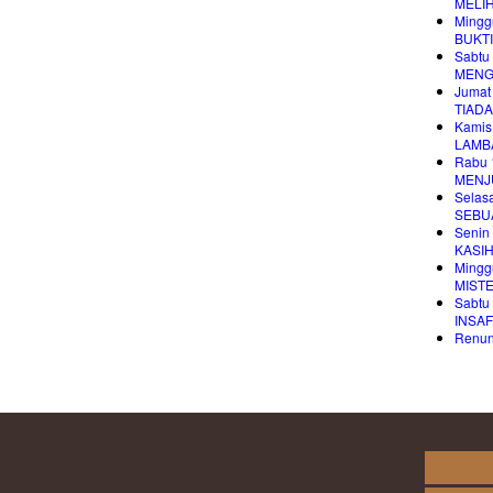
MELI
Mingg
BUKT
Sabtu
MENG
Jumat
TIADA
Kamis
LAMBA
Rabu 
MENJ
Selas
SEBU
Senin
KASI
Mingg
MISTE
Sabtu
INSAF
Renung