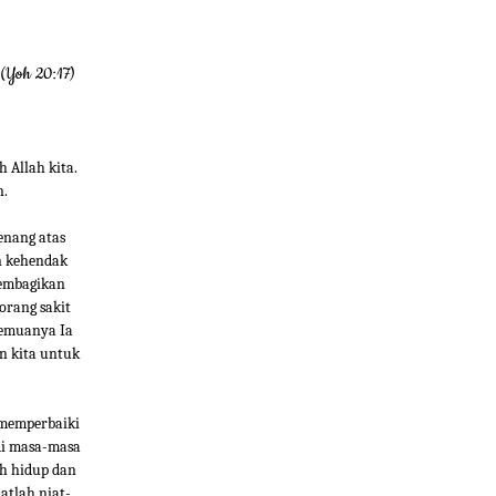
 (Yoh 20:17)
 Allah kita.
n.
enang atas
n kehendak
membagikan
orang sakit
Semuanya Ia
n kita untuk
 memperbaiki
di masa-masa
h hidup dan
atlah niat-