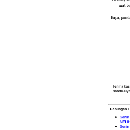
niat b
Bapa, pand
Terima ka
sabda-Nya
Renungan L
Senin
MELI
Senin