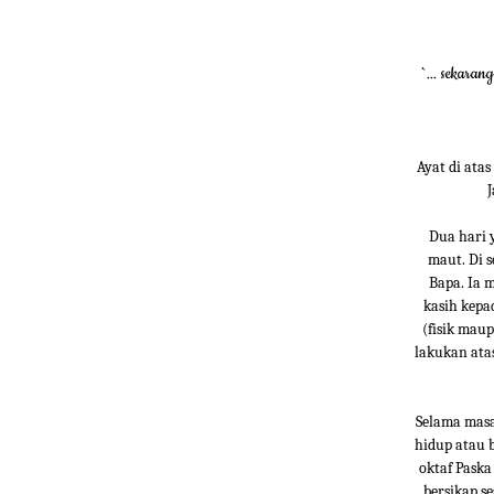
`... sekara
Ayat di ata
J
Dua hari 
maut. Di 
Bapa. Ia 
kasih kepa
(fisik mau
lakukan ata
Selama masa
hidup atau 
oktaf Pask
bersikap s