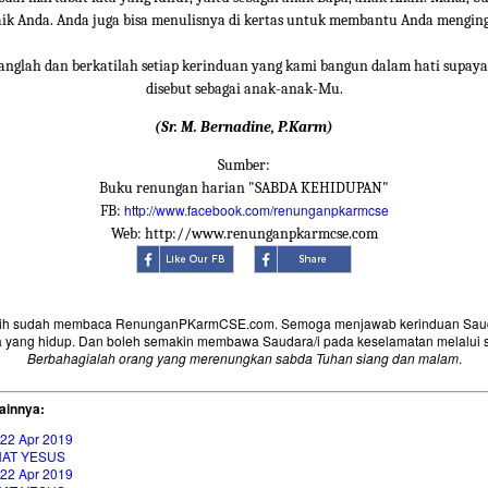
aik Anda. Anda juga bisa menulisnya di kertas untuk membantu Anda mengin
anglah dan berkatilah setiap kerinduan yang kami bangun dalam hati supaya
disebut sebagai anak-anak-Mu.
(Sr. M. Bernadine, P.Karm)
Sumber:
Buku renungan harian "SABDA KEHIDUPAN"
http://www.facebook.com/renunganpkarmcse
FB:
Web: http://www.renunganpkarmcse.com
sih sudah membaca RenunganPKarmCSE.com. Semoga menjawab kerinduan Saud
 yang hidup. Dan boleh semakin membawa Saudara/i pada keselamatan melalui 
Berbahagialah orang yang merenungkan sabda Tuhan siang dan malam
.
ainnya:
 22 Apr 2019
HAT YESUS
 22 Apr 2019