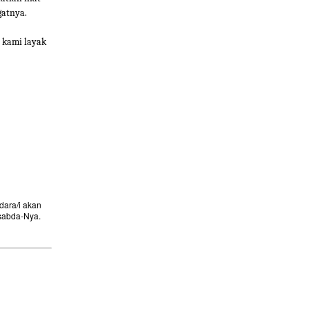
gatnya.
 kami layak
ara/i akan
sabda-Nya.