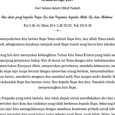
Hari Selasa dalam Oktaf Paskah
ng Aku akan pergi kepada Bapa-Ku dan Bapamu, kepada Allah-Ku dan Allahmu`
Kis 2:36-41; Mzm 33:4-5.18-20.22; Yoh 20:11-18
---o---
s menyadarkan kita bahwa Bapa Yesus adalah Bapa kita, dan Allah Yesus adalah
adi, sebagaimana layaknya menjadi anak Bapa itulah yang harus kita lakuka
yang lalu kita merayakan kebangkitan Tuhan kita Yesus Kristus yang telah m
sepanjang perjalanan hidup-Nya di dunia ini Yesus dengan setia melaksanaka
mewartakan Kerajaan Allah, menyerukan pertobatan, membela kebenaran, 
da siapa saja tanpa kecuali dengan menerima orang berdosa, menyembuhkan 
pun batin), menderita sengsara dan memikul salib-Nya sampai wafat disalib. 
s kehendak Bapa dan karena cinta-Nya kepada Bapa dan kita. Yesuslah telada
menyenangkan hati Bapa.
 Prapaska yang telah berlalu, kita telah diajak untuk merefleksikan diri dan
bertobat dari dosa dan tindakan yang tidak berkenan kepada Bapa. Sekarang 
a ini mari kita meneguhkannya dengan membuat komitmen pribadi untuk lebi
esuai martabat kita yang luhur, yaitu sebagai anak Bapa, anak Allah. Maka, bu