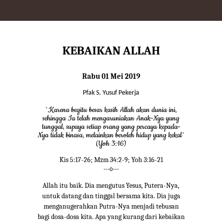
KEBAIKAN ALLAH
Rabu 01 Mei 2019
Pfak S. Yusuf Pekerja
`Karena begitu besar kasih Allah akan dunia ini,
sehingga Ia telah mengaruniakan Anak-Nya yang
tunggal, supaya setiap orang yang percaya kepada-
Nya tidak binasa, melainkan beroleh hidup yang kekal`
(Yoh 3:16)
Kis 5:17-26; Mzm 34:2-9; Yoh 3:16-21
---o---
Allah itu baik. Dia mengutus Yesus, Putera-Nya,
untuk datang dan tinggal bersama kita. Dia juga
menganugerahkan Putra-Nya menjadi tebusan
bagi dosa-dosa kita. Apa yang kurang dari kebaikan