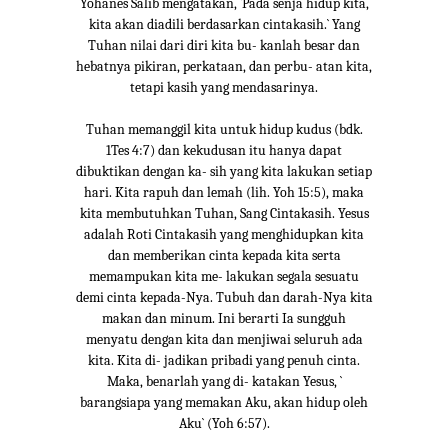
Yohanes Salib mengatakan, `Pada senja hidup kita,
kita akan diadili berdasarkan cintakasih.` Yang
Tuhan nilai dari diri kita bu- kanlah besar dan
hebatnya pikiran, perkataan, dan perbu- atan kita,
tetapi kasih yang mendasarinya.
Tuhan memanggil kita untuk hidup kudus (bdk.
1Tes 4:7) dan kekudusan itu hanya dapat
dibuktikan dengan ka- sih yang kita lakukan setiap
hari. Kita rapuh dan lemah (lih. Yoh 15:5), maka
kita membutuhkan Tuhan, Sang Cintakasih. Yesus
adalah Roti Cintakasih yang menghidupkan kita
dan memberikan cinta kepada kita serta
memampukan kita me- lakukan segala sesuatu
demi cinta kepada-Nya. Tubuh dan darah-Nya kita
makan dan minum. Ini berarti Ia sungguh
menyatu dengan kita dan menjiwai seluruh ada
kita. Kita di- jadikan pribadi yang penuh cinta.
Maka, benarlah yang di- katakan Yesus, `
barangsiapa yang memakan Aku, akan hidup oleh
Aku` (Yoh 6:57).