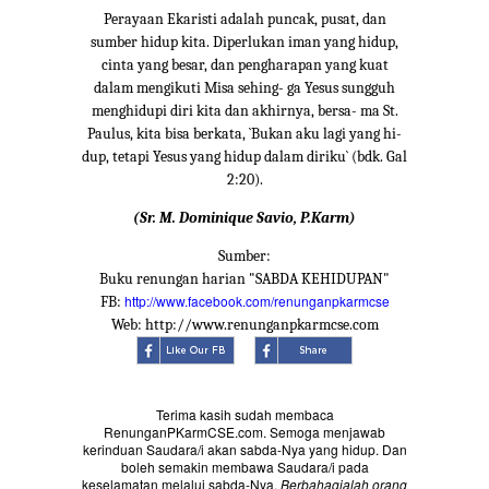
Perayaan Ekaristi adalah puncak, pusat, dan
sumber hidup kita. Diperlukan iman yang hidup,
cinta yang besar, dan pengharapan yang kuat
dalam mengikuti Misa sehing- ga Yesus sungguh
menghidupi diri kita dan akhirnya, bersa- ma St.
Paulus, kita bisa berkata, `Bukan aku lagi yang hi-
dup, tetapi Yesus yang hidup dalam diriku` (bdk. Gal
2:20).
(Sr. M. Dominique Savio, P.Karm)
Sumber:
Buku renungan harian "SABDA KEHIDUPAN"
http://www.facebook.com/renunganpkarmcse
FB:
Web: http://www.renunganpkarmcse.com
Terima kasih sudah membaca
RenunganPKarmCSE.com. Semoga menjawab
kerinduan Saudara/i akan sabda-Nya yang hidup. Dan
boleh semakin membawa Saudara/i pada
keselamatan melalui sabda-Nya.
Berbahagialah orang