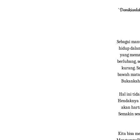
`Demikianlah
Sebagai manu
hidup dala
yang memak
berlubang, s
kurang. S
bawah matah
Bukankah 
Hal ini tid
Hendaknya ki
akan harta
Semakin sese
Kita bisa m