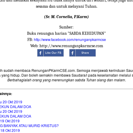
 dan memakai kekayaan itu tidak hanya untuk diri sendiri, tetapi juga u
sesama dan untuk melayani Tuhan.
(Sr. M. Cornelia, P.Karm)
Sumber:
Buku renungan harian "SABDA KEHIDUPAN"
http://www.facebook.com/renunganpkarmcse
FB:
Web: http://www.renunganpkarmcse.com
sih sudah membaca RenunganPKarmCSE.com. Semoga menjawab kerinduan Saud
 yang hidup. Dan boleh semakin membawa Saudara/i pada keselamatan melalui 
Berbahagialah orang yang merenungkan sabda Tuhan siang dan malam
.
ainnya:
u 20 Okt 2019
EKUN DALAM DOA
u 20 Okt 2019
EKUN DALAM DOA
 19 Okt 2019
G BANYAK ATAU MURID KRISTUS?
 18 Okt 2019