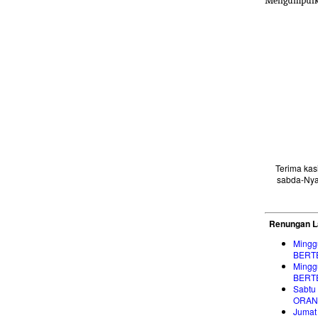
Mengumpulkan
Terima ka
sabda-Nya
Renungan L
Mingg
BERT
Mingg
BERT
Sabtu
ORAN
Jumat