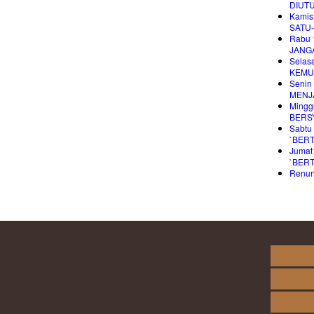
DIUT
Kamis
SATU
Rabu 
JANG
Selas
KEMU
Senin
MENJ
Mingg
BERS
Sabtu
`BER
Jumat
`BERT
Renung