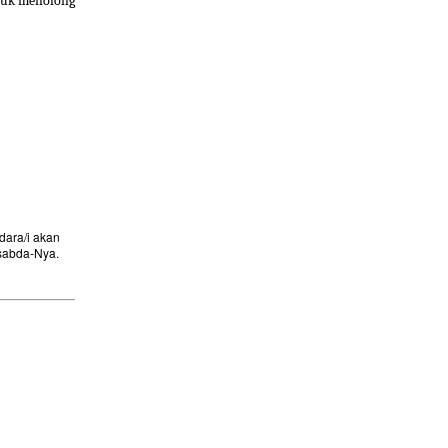
ntuk menolong
ara/i akan
sabda-Nya.