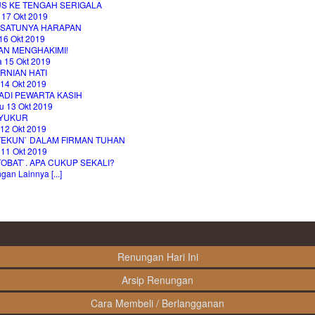
US KE TENGAH SERIGALA
 17 Okt 2019
-SATUNYA HARAPAN
16 Okt 2019
AN MENGHAKIMI!
a 15 Okt 2019
RNIAN HATI
 14 Okt 2019
ADI PEWARTA KASIH
u 13 Okt 2019
YUKUR
 12 Okt 2019
TEKUN` DALAM FIRMAN TUHAN
 11 Okt 2019
OBAT`. APA CUKUP SEKALI?
an Lainnya [...]
Renungan Hari Ini
Arsip Renungan
Cara Membeli / Berlangganan