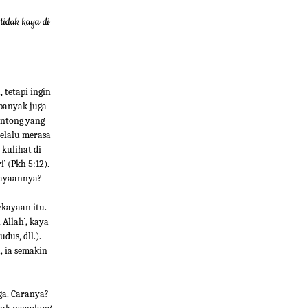
tidak kaya di
 tetapi ingin
banyak juga
antong yang
selalu merasa
kulihat di
 (Pkh 5:12).
kayaannya?
ekayaan itu.
 Allah`, kaya
dus, dll.).
a, ia semakin
ga. Caranya?