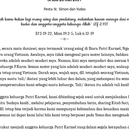
Pesta St. Simon dan Yudas
ah kamu bukan lagi orang asing dan pendatang, melainkan kawan sewarga dari 
kudus dan anggota-anggota keluarga Allah` (Ef 2:19)
Ef 2:19-22; Mzm 19:2-5; Luk 6:12-19
---o---
secara mata duniawi, saya termasuk `orang asing` di Biara Putri Karmel, Nga
ya orang Vietnam. Awalnya, saya tidak mengenal para suster lainnya, bahkan 
reka adalah saudari-saudari saya. Namun, kini saya menyadari dan merasa 
eluarga P.Karm. Semua suster yang lain adalah saudari-saudari saya, walau
a tetap orang Vietnam. Darah saya, wajah saya, dll. tetaplah seorang Vietna
nya suatu `tali/ ikatan` yang lebih luhur dan dalam, yang melampaui itu sem
empersatukan kami sebagai suatu keluarga. Tali/ ikatan itu adalah tali kasi
ggota keluarga Putri Karmel, kami dibimbing sejak awal untuk menjalankan
itu `budaya kasih`, melalui pelajaran, penyembuhan batin, sharing Kitab Suci, d
ll. tetap bisa terjadi karena kami mempunyai kelemahan dan keunikan masi
emua ini dapat kami lalui bila kami tetap berpusat pada Yesus dan mengenak
yukur menjadi anggota keluarga Putri Karmel yang dalam segala kerapuhan 