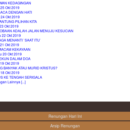
WAN KEDAGINGAN
 25 Okt 2019
ACA DENGAN HATI
 24 Okt 2019
ANTUNG PILIHAN KITA
23 Okt 2019
OBAAN ADALAH JALAN MENUJU KESUCIAN
a 22 Okt 2019
GA MENANTI `SAAT ITU`
 21 Okt 2019
MACAM KEKAYAAN
u 20 Okt 2019
EKUN DALAM DOA
 19 Okt 2019
G BANYAK ATAU MURID KRISTUS?
 18 Okt 2019
US KE TENGAH SERIGALA
an Lainnya [...]
Renungan Hari Ini
Arsip Renungan