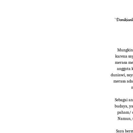
`Demikianl
Mungkin, 
karena sa
merasa me
anggota k
duniawi, say
merasa ada
m
Sebagai an
budaya, ya
paham/ d
Namun, s
Saya bers