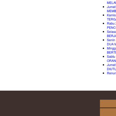
MELA
Jumat
MEMB
Kamis
TERG
Rabu 
PENC
Selas
BERJA
Senin
DUA 
Mingg
BERT
Sabtu
ORAN
Jumat
DIUT
Renung