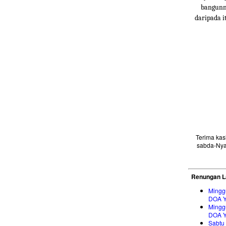
bangunny
daripada i
Terima ka
sabda-Nya
Renungan L
Mingg
DOA 
Mingg
DOA 
Sabtu