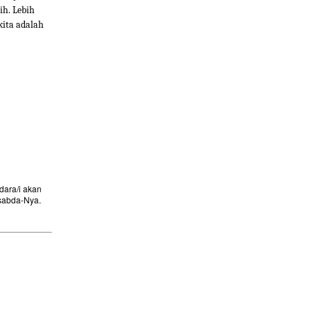
ih. Lebih
kita adalah
ara/i akan
sabda-Nya.