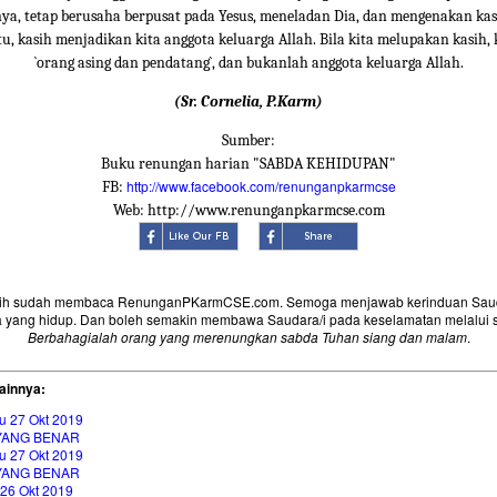
a, tetap berusaha berpusat pada Yesus, meneladan Dia, dan mengenakan kas
tu, kasih menjadikan kita anggota keluarga Allah. Bila kita melupakan kasih, 
`orang asing dan pendatang`, dan bukanlah anggota keluarga Allah.
(Sr. Cornelia, P.Karm)
Sumber:
Buku renungan harian "SABDA KEHIDUPAN"
http://www.facebook.com/renunganpkarmcse
FB:
Web: http://www.renunganpkarmcse.com
sih sudah membaca RenunganPKarmCSE.com. Semoga menjawab kerinduan Saud
 yang hidup. Dan boleh semakin membawa Saudara/i pada keselamatan melalui 
Berbahagialah orang yang merenungkan sabda Tuhan siang dan malam
.
ainnya:
u 27 Okt 2019
YANG BENAR
u 27 Okt 2019
YANG BENAR
 26 Okt 2019